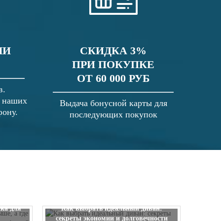
ЛИ
СКИДКА 3%
ПРИ ПОКУПКЕ
ОТ 60 000 РУБ
в.
в наших
Выдача бонусной карты для
фону.
последующих покупок
 выше, а
ска для
Как выбрать идеальный диван:
секреты экономии и долговечности