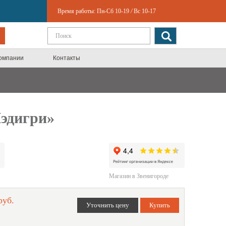
Время работы:
Пн-Сб 10-19
/
Вс 10-17
компании
Контакты
эдигри»
Магазин в Звенигороде
руб.