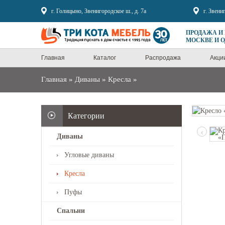
Sale
г. Голицыно, Звенигородское ш., д. 7а
г. Звени
ПРОДАЖА И
МОСКВЕ И 
Главная
Каталог
Распродажа
Акци
Главная
»
Диваны
»
Кресла
»
Категории
‹
Диваны
Угловые диваны
Кресла
Пуфы
Спальни