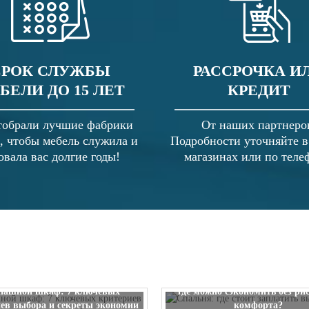
СРОК СЛУЖБЫ
РАССРОЧКА И
БЕЛИ ДО 15 ЛЕТ
КРЕДИТ
обрали лучшие фабрики
От наших партнеро
, чтобы мебель служила и
Подробности уточняйте 
овала вас долгие годы!
магазинах или по теле
Спальня: где стоит заплатить
пашной шкаф: 7 ключевых
где можно сэкономить без ри
ев выбора и секреты экономии
комфорта?