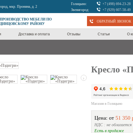
Голицыно:
+7 (498) 694-23-28
город, мкр. Пронина, д. 2
Звенигород:
+7 (929) 607-58-49
 ПРОИЗВОДСТВО МЕБЕЛИ ПО
ОБРАТНЫЙ ЗВОНОК
ОДИНЦОВСКОМУ РАЙОНУ
и
Доставка и оплата
Отзывы
Статьи
О 
Кресло «П
›
Магазин в Голицыно
Цена: от
51 350 
НДС : не облагается
Есть в продаже