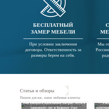
БЕСПЛАТНЫЙ
ЗАМЕР МЕБЕЛИ
МЕ
При условии заключения
Мы от
договора. Ответственность за
России
размеры берем на себя.
рад
Статьи и обзоры
Пишем для вас, наши любимые клиенты
Как выбрать идеальный матрас: путь к
Рас
здоровому сну и бодрому утру
критери