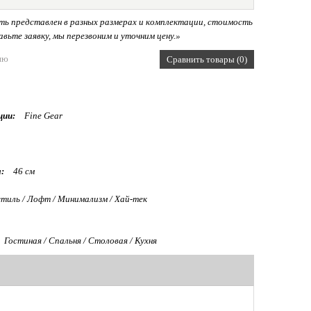
ь представлен в разных размерах и комплектации, стоимость
вьте заявку, мы перезвоним и уточним цену.»
ию
Сравнить товары (0)
ции:
Fine Gear
:
46 см
тиль / Лофт / Минимализм / Хай-тек
Гостиная / Спальня / Столовая / Кухня