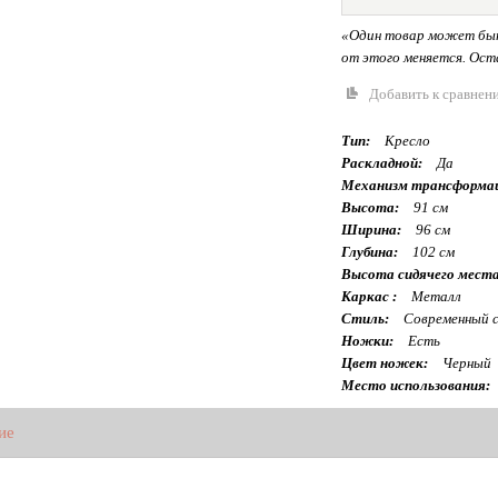
«Один товар может быт
от этого меняется. Оста
Добавить к сравнен
Тип:
Кресло
Раскладной:
Да
Механизм трансформа
Высота:
91 см
Ширина:
96 см
Глубина:
102 см
Высота сидячего места
Каркас :
Металл
Стиль:
Современный с
Ножки:
Есть
Цвет ножек:
Черный
Место использования:
ие