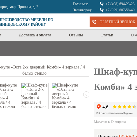
Голицыно:
+7 (498) 694-23-28
город, мкр. Пронина, д. 2
Звенигород:
+7 (929) 607-58-49
 ПРОИЗВОДСТВО МЕБЕЛИ ПО
ОБРАТНЫЙ ЗВОНОК
ОДИНЦОВСКОМУ РАЙОНУ
и
Доставка и оплата
Отзывы
Статьи
О 
Шкаф-купе
Комби» 4 
›
Магазин в Голицыно
Цена: от
90 650 