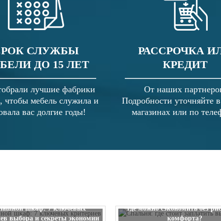
СРОК СЛУЖБЫ
РАССРОЧКА И
БЕЛИ ДО 15 ЛЕТ
КРЕДИТ
обрали лучшие фабрики
От наших партнеро
, чтобы мебель служила и
Подробности уточняйте 
овала вас долгие годы!
магазинах или по теле
Спальня: где стоит заплатить
пашной шкаф: 7 ключевых
где можно сэкономить без ри
ев выбора и секреты экономии
комфорта?