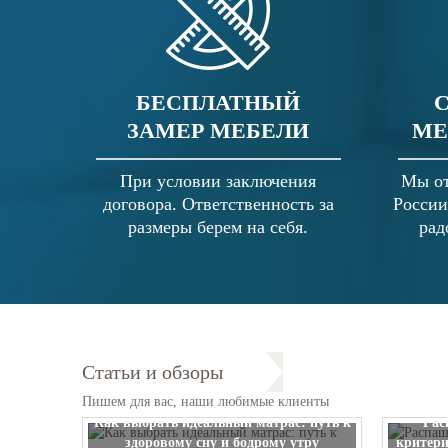
БЕСПЛАТНЫЙ
ЗАМЕР МЕБЕЛИ
МЕ
При условии заключения
Мы от
договора. Ответственность за
России
размеры берем на себя.
рад
Статьи и обзоры
Пишем для вас, наши любимые клиенты
Как выбрать идеальный матрас: путь к
Рас
здоровому сну и бодрому утру
критери