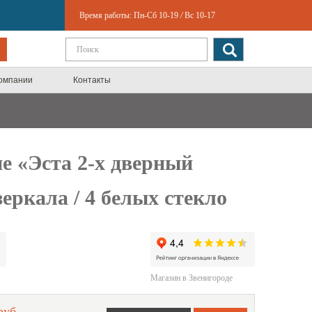
Время работы:
Пн-Сб 10-19
/
Вс 10-17
компании
Контакты
 «Эста 2-х дверный
зеркала / 4 белых стекло
Магазин в Звенигороде
руб.