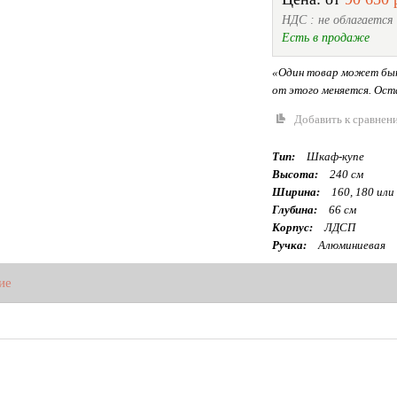
НДС : не облагается
Есть в продаже
«Один товар может быт
от этого меняется. Оста
Добавить к сравнен
Тип:
Шкаф-купе
Высота:
240 см
Ширина:
160, 180 или
Глубина:
66 см
Корпус:
ЛДСП
Ручка:
Алюминиевая
ие