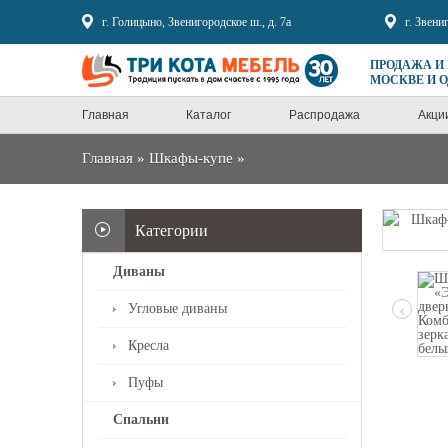
Sale
г. Голицыно, Звенигородское ш., д. 7а
г. Звени
ПРОДАЖА И
МОСКВЕ И 
Главная
Каталог
Распродажа
Акци
Главная
»
Шкафы-купе
»
Категории
Диваны
‹
Угловые диваны
Кресла
Пуфы
Спальни