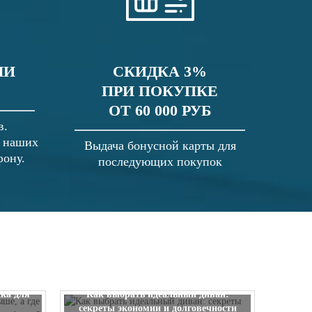
ЛИ
СКИДКА 3%
ПРИ ПОКУПКЕ
ОТ 60 000 РУБ
в.
в наших
Выдача бонусной карты для
фону.
последующих покупок
 выше, а
ска для
Как выбрать идеальный диван:
секреты экономии и долговечности