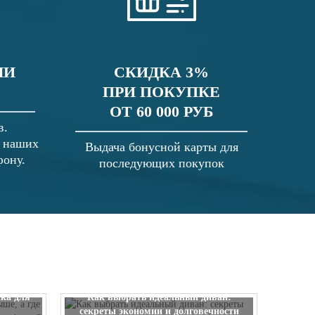
ЛИ
СКИДКА 3%
ПРИ ПОКУПКЕ
ОТ 60 000 РУБ
в.
в наших
Выдача бонусной карты для
фону.
последующих покупок
 выше, а
ска для
Как выбрать идеальный диван:
секреты экономии и долговечности