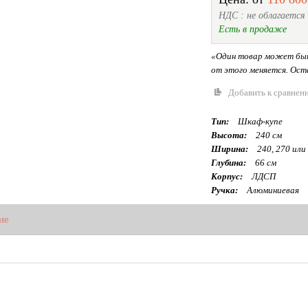
НДС : не облагается
Есть в продаже
«Один товар может быт
от этого меняется. Оста
Добавить к сравнен
Тип:
Шкаф-купе
Высота:
240 см
Ширина:
240, 270 или
Глубина:
66 см
Корпус:
ЛДСП
Ручка:
Алюминиевая
ие