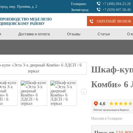
Голицыно:
+7 (498) 694-23-28
город, мкр. Пронина, д. 2
Звенигород:
+7 (929) 607-58-49
 ПРОИЗВОДСТВО МЕБЕЛИ ПО
ОБРАТНЫЙ ЗВОНОК
ОДИНЦОВСКОМУ РАЙОНУ
и
Доставка и оплата
Отзывы
Статьи
О 
Шкаф-купе
Комби» 6 
›
Магазин в Голицыно
Цена: от
110 800