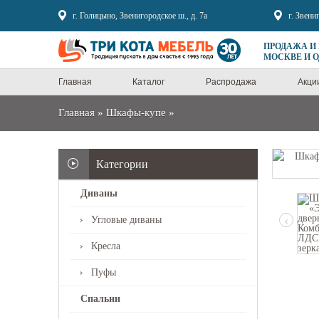
Sale
г. Голицыно, Звенигородское ш., д. 7а
г. Звени
ПРОДАЖА И
МОСКВЕ И 
Главная
Каталог
Распродажа
Акци
Главная
»
Шкафы-купе
»
Категории
Диваны
‹
Угловые диваны
Кресла
Пуфы
Спальни