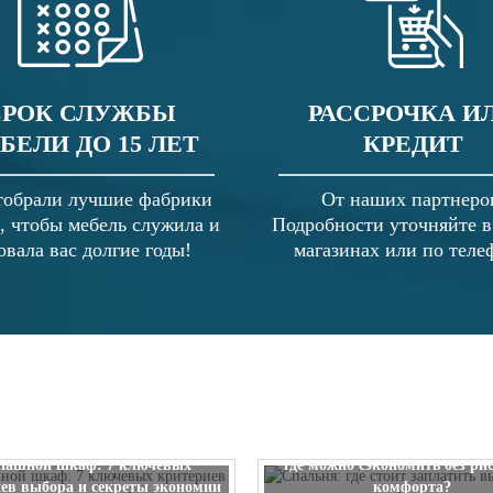
СРОК СЛУЖБЫ
РАССРОЧКА И
БЕЛИ ДО 15 ЛЕТ
КРЕДИТ
обрали лучшие фабрики
От наших партнеро
, чтобы мебель служила и
Подробности уточняйте 
овала вас долгие годы!
магазинах или по теле
Спальня: где стоит заплатить
пашной шкаф: 7 ключевых
где можно сэкономить без ри
ев выбора и секреты экономии
комфорта?