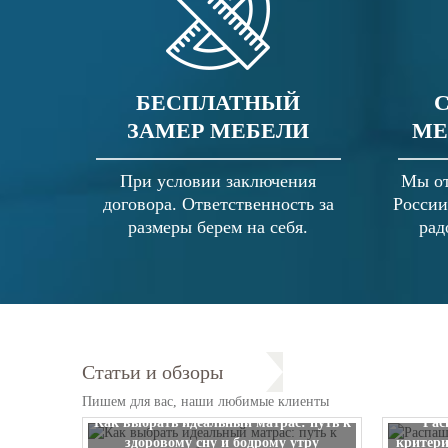
БЕСПЛАТНЫЙ
ЗАМЕР МЕБЕЛИ
МЕ
При условии заключения
Мы от
договора. Ответственность за
России
размеры берем на себя.
рад
Статьи и обзоры
Пишем для вас, наши любимые клиенты
Как выбрать идеальный матрас: путь к
Рас
здоровому сну и бодрому утру
критери