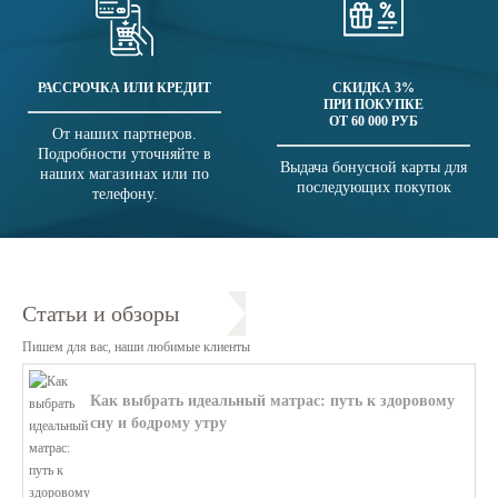
РАССРОЧКА ИЛИ КРЕДИТ
СКИДКА 3%
ПРИ ПОКУПКЕ
ОТ 60 000 РУБ
От наших партнеров.
Подробности уточняйте в
Выдача бонусной карты для
наших магазинах или по
последующих покупок
телефону.
Статьи и обзоры
Пишем для вас, наши любимые клиенты
Как выбрать идеальный матрас: путь к здоровому
сну и бодрому утру
В этой статье мы поможем разобратьс...