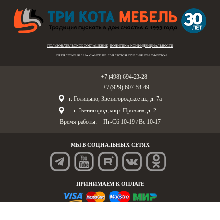
ПОЛЬЗОВАТЕЛЬСКОЕ СОГЛАШЕНИЕ
|
ПОЛИТИКА КОНФИДЕНЦИАЛЬНОСТИ
ПРЕДЛОЖЕНИЯ НА САЙТЕ
НЕ ЯВЛЯЮТСЯ ПУБЛИЧНОЙ ОФЕРТОЙ
Голицыно:
+7 (498) 694-23-28
Звенигород:
+7 (929) 607-58-49
г. Голицыно, Звенигородское ш., д. 7а
г. Звенигород, мкр. Пронина, д. 2
Время работы:
Пн-Сб 10-19
/
Вс 10-17
МЫ В СОЦИАЛЬНЫХ СЕТЯХ
ПРИНИМАЕМ К ОПЛАТЕ
© «Три Кота Мебель», 1995-2025