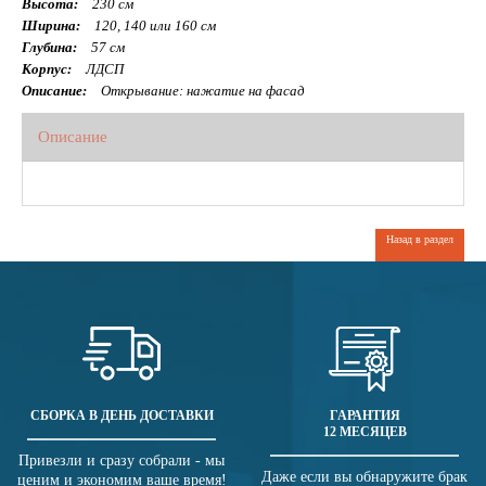
Высота:
230 см
Ширина:
120, 140 или 160 см
Глубина:
57 см
Корпус:
ЛДСП
Описание:
Открывание: нажатие на фасад
Описание
Назад в раздел
СБОРКА В ДЕНЬ ДОСТАВКИ
ГАРАНТИЯ
12 МЕСЯЦЕВ
Привезли и сразу собрали - мы
Даже если вы обнаружите брак
ценим и экономим ваше время!