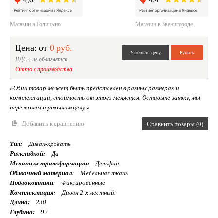
Магазин в Голицыно
Магазин в Звенигороде
Цена: от
0 руб.
НДС : не облагается
Снято с производства
«Один товар может быть представлен в разных размерах и
комплектации, стоимость от этого меняется. Оставьте заявку, мы
перезвоним и уточним цену.»
Добавить к сравнению
Сравнить товары (0)
Тип:
Диван-кровать
Раскладной:
Да
Механизм трансформации:
Дельфин
Обивочный материал:
Мебельная ткань
Подлокотники:
Фиксированные
Комплектация:
Диван 2-х местный.
Длина:
230
Глубина:
92