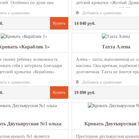
илей. Особенно по душе она
детской кроватки «Желтый Драко
я поклонникам мультфильма
Мебель выполнена из ЛДСП, а пр
ить к сравнению
Добавить к сравнению
 ...
б.
14 040 руб.
Кровать «Кораблик 1»
Тахта Алена
е своему ребенку возможность
Алёна – тахта, выполненная из с
овать себя у штурвала благодаря
массива. Она крепкая, надёжная 
детской кроватки «Кораблик».
долговечная. Тахта не боится п
одойдет как мальч...
сверху детей, ведь она...
ить к сравнению
Добавить к сравнению
б.
19 890 руб.
ть Двухъярусная №1 ольха
Кровать Двухъярусная
усная кровать №1 является
Просторная двухъярусная кроват