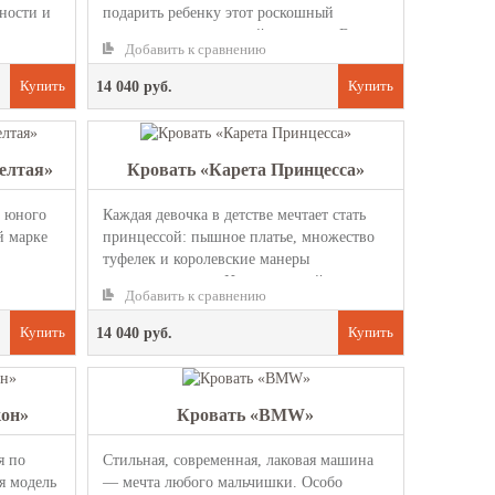
ности и
подарить ребенку этот роскошный
спорткар в виде детской кроватки. В ...
Добавить к сравнению
14 040 руб.
елтая»
Кровать «Карета Принцесса»
с юного
Каждая девочка в детстве мечтает стать
й марке
принцессой: пышное платье, множество
туфелек и королевские манеры
ва...
привлекают всех. Неотъемлемый ат...
Добавить к сравнению
14 040 руб.
он»
Кровать «BMW»
я по
Стильная, современная, лаковая машина
я модель
— мечта любого мальчишки. Особо