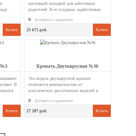
 и
настоящей находкой для заботливых
ежду
родителей. В ее создании задействован
нжевой
качественный и прочный мат...
Добавить к сравнению
25 675 руб.
 №3
Кровать Двухъярусная №36
ковывает
Эта модель двухъярусной кровати
атляют. В
отличается компактностью от
зовался
классических двухэтажных моделей и
будет наиболее удобна детям дошкольного
Добавить к сравнению
во...
27 287 руб.