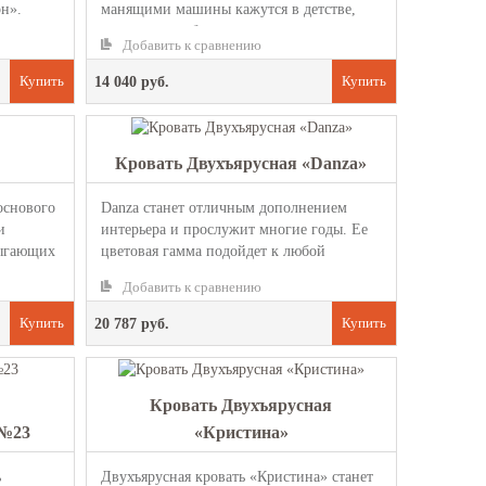
н».
манящими машины кажутся в детстве,
...
когда до приобретения заветного...
Добавить к сравнению
14 040 руб.
Кровать Двухъярусная «Danza»
основого
Danza станет отличным дополнением
и
интерьера и прослужит многие годы. Ее
рыгающих
цветовая гамма подойдет к любой
комнате: в палитре предусмотрены ...
Добавить к сравнению
20 787 руб.
Кровать Двухъярусная
 №23
«Кристина»
ь
Двухъярусная кровать «Кристина» станет