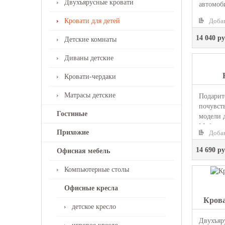
Двухъярусные кровати
автомоб
придетс
Кровати для детей
Добав
«Тачки»,
14 040 ру
Детские комнаты
Диваны детские
Кровати-чердаки
Матрасы детские
Подарит
почувств
Гостиные
модели 
Мебель п
Прихожие
Добав
14 690 ру
Офисная мебель
Компьютерные столы
Офисные кресла
Крова
детское кресло
Двухъяр