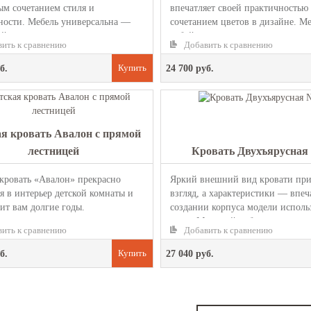
ым сочетанием стиля и
впечатляет своей практичностью
ности. Мебель универсальна —
сочетанием цветов в дизайне. М
йдет как для девочки, так и для...
собой ярусы соединены ярко-ора
ить к сравнению
Добавить к сравнению
...
б.
24 700 руб.
ая кровать Авалон с прямой
лестницей
Кровать Двухъярусная
 кровать «Авалон» прекрасно
Яркий внешний вид кровати при
я в интерьер детской комнаты и
взгляд, а характеристики — впеч
ит вам долгие годы.
создании корпуса модели исполь
енная из настоящего массива с...
цвет «Млечный дуб», ...
ить к сравнению
Добавить к сравнению
б.
27 040 руб.