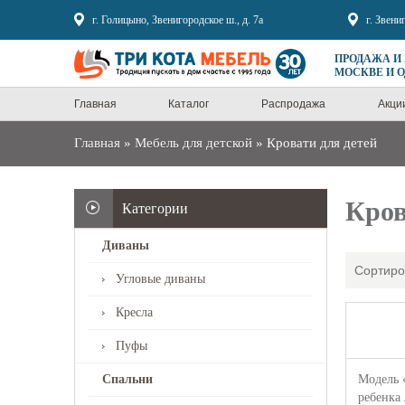
г. Голицыно, Звенигородское ш., д. 7а
г. Звени
ПРОДАЖА И
МОСКВЕ И 
Главная
Каталог
Распродажа
Акци
Главная
»
Мебель для детской
»
Кровати для детей
Кров
Категории
Диваны
Сортиро
Угловые диваны
Кресла
Пуфы
Модель 
Спальни
ребенка 