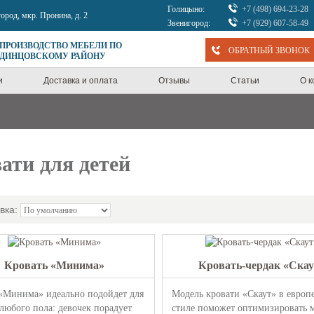
Голицыно:
+7 (498) 694-23-28
город, мкр. Пронина, д. 2
Звенигород:
+7 (929) 607-58-49
 ПРОИЗВОДСТВО МЕБЕЛИ ПО
ОБРАТНЫЙ ЗВОНОК
ОДИНЦОВСКОМУ РАЙОНУ
и
Доставка и оплата
Отзывы
Статьи
О 
ати для детей
вка:
Кровать «Минима»
Кровать-чердак «Скау
«Минима» идеально подойдет для
Модель кровати «Скаут» в европ
любого пола: девочек порадует
стиле поможет оптимизировать м