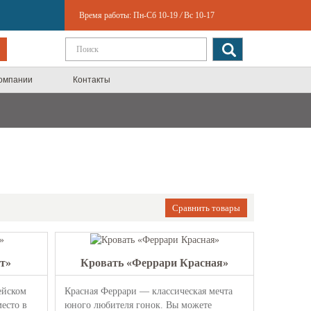
Время работы:
Пн-Сб 10-19
/
Вс 10-17
компании
Контакты
Сравнить товары
т»
Кровать «Феррари Красная»
ейском
Красная Феррари — классическая мечта
есто в
юного любителя гонок. Вы можете