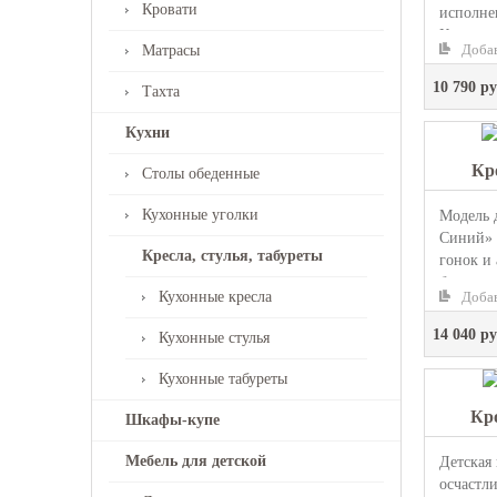
Кровати
исполне
Китти», 
Добав
Матрасы
10 790 ру
Тахта
Кухни
Кр
Столы обеденные
Кухонные уголки
Модель 
Синий» 
Кресла, стулья, табуреты
гонок и
будет за
Добав
Кухонные кресла
14 040 ру
Кухонные стулья
Кухонные табуреты
Кр
Шкафы-купе
Мебель для детской
Детская
осчастл