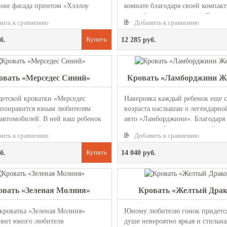
ние фасада принтом «Хэллоу
комнате благодаря своей компакт
а для мальчиков соз...
многофункциональности. В...
ить к сравнению
Добавить к сравнению
б.
12 285 руб.
овать «Мерседес Синий»
Кровать «Ламборджини Ж
детской кроватки «Мерседес
Наверняка каждый ребенок еще 
понравится юным любителям
возраста наслышан о легендарно
 автомобилей. В ней ваш ребенок
авто «Ламборджини». Благодаря
сыпать спокойным сном, ...
одноименной модели детской кро
ить к сравнению
Добавить к сравнению
б.
14 040 руб.
овать «Зеленая Молния»
Кровать «Желтый Драк
 кроватка «Зеленая Молния»
Юному любителю гонок придетс
ивит юного любителя
душе невероятно яркая и стильна