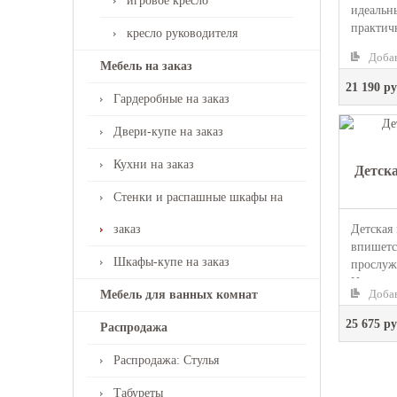
игровое кресло
идеальн
практич
кресло руководителя
она подо
Добав
Мебель на заказ
21 190 ру
Гардеробные на заказ
Двери-купе на заказ
Кухни на заказ
Детск
Стенки и распашные шкафы на
Детская
заказ
впишетс
Шкафы-купе на заказ
прослуж
Изготовл
Добав
Мебель для ванных комнат
25 675 ру
Распродажа
Распродажа: Стулья
Табуреты