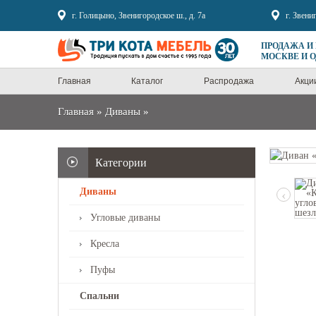
Sale
г. Голицыно, Звенигородское ш., д. 7а
г. Звени
ПРОДАЖА И
МОСКВЕ И 
Главная
Каталог
Распродажа
Акци
Главная
»
Диваны
»
Категории
Диваны
‹
Угловые диваны
Кресла
Пуфы
Спальни