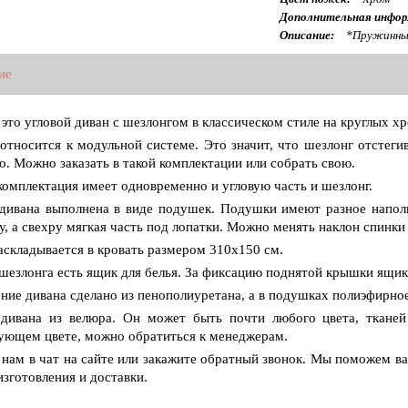
Дополнительная инфор
Описание:
*Пружинный
ие
 это угловой диван с шезлонгом в классическом стиле на круглых 
относится к модульной системе. Это значит, что шезлонг отстеги
о. Можно заказать в такой комплектации или собрать свою.
комплектация имеет одновременно и угловую часть и шезлонг.
дивана выполнена в виде подушек. Подушки имеют разное наполн
у, а свехру мягкая часть под лопатки. Можно менять наклон спинк
аскладывается в кровать размером 310х150 см.
шезлонга есть ящик для белья. За фиксацию поднятой крышки ящик
ние дивана сделано из пенополиуретана, а в подушках полиэфирно
дивана из велюра. Он может быть почти любого цвета, тканей
ующем цвете, можно обратиться к менеджерам.
нам в чат на сайте или закажите обратный звонок. Мы поможем в
изготовления и доставки.