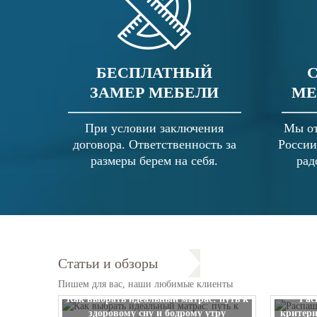
БЕСПЛАТНЫЙ
ЗАМЕР МЕБЕЛИ
МЕ
При условии заключения
Мы от
договора. Ответственность за
России
размеры берем на себя.
рад
Статьи и обзоры
Пишем для вас, наши любимые клиенты
Как выбрать идеальный матрас: путь к
Рас
здоровому сну и бодрому утру
критери