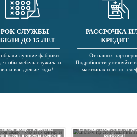
СРОК СЛУЖБЫ
РАССРОЧКА И
БЕЛИ ДО 15 ЛЕТ
КРЕДИТ
обрали лучшие фабрики
От наших партнеро
, чтобы мебель служила и
Подробности уточняйте 
овала вас долгие годы!
магазинах или по теле
Спальня: где стоит заплатить
пашной шкаф: 7 ключевых
где можно сэкономить без ри
ев выбора и секреты экономии
комфорта?