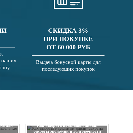
ЛИ
СКИДКА 3%
ПРИ ПОКУПКЕ
ОТ 60 000 РУБ
в.
в наших
Выдача бонусной карты для
фону.
последующих покупок
 выше, а
ска для
Как выбрать идеальный диван:
секреты экономии и долговечности