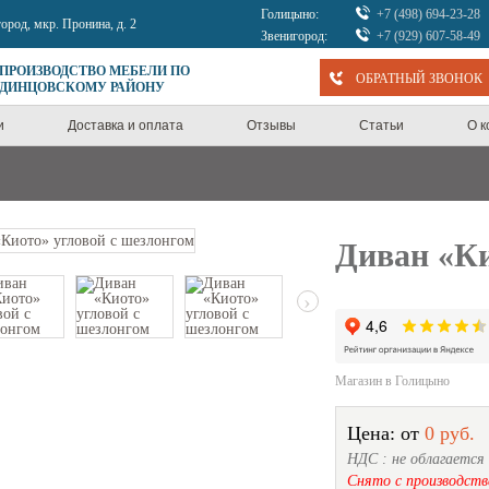
Голицыно:
+7 (498) 694-23-28
город, мкр. Пронина, д. 2
Звенигород:
+7 (929) 607-58-49
 ПРОИЗВОДСТВО МЕБЕЛИ ПО
ОБРАТНЫЙ ЗВОНОК
ОДИНЦОВСКОМУ РАЙОНУ
и
Доставка и оплата
Отзывы
Статьи
О 
Диван «Ки
›
Магазин в Голицыно
Цена: от
0 руб.
НДС : не облагается
Снято с производств