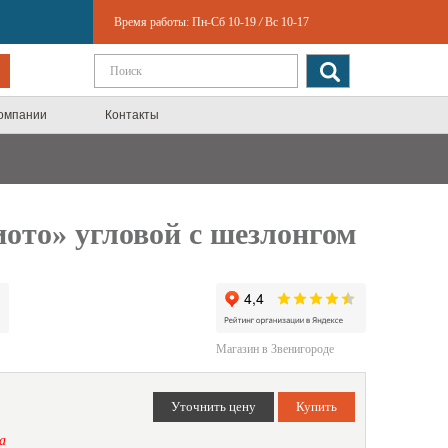
Время работы:
Пн-Сб 10-19
/
Вс 10-17
компании
Контакты
ото» угловой с шезлонгом
Магазин в Звенигороде
а