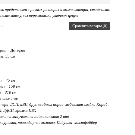
ь представлен в разных размерах и комплектации, стоимость
вьте заявку, мы перезвоним и уточним цену.»
ию
Сравнить товары (0)
ции:
Дельфин
а: 95 см
:
45 см
та:
150 см
:
310 см
в шезлонге
ера, ДСП, ДВП, брус хвойных пород, мебельная змейка Короб:
П, ЛДСП, кромка ПВХ
шки на липучках, на подлокотники 2 шт.
иуретан, полиэфирное волокно. Подушки: холлофайбер