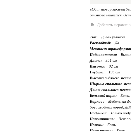
«Один товар может быт
от этого меняется. Оста
Добавить к сравнен
Тип:
Диван угловой
Раскладной:
Да
Механизм трансформа
Подлокотники:
Высот
Длина:
351 см
Высота:
92 см
Глубина:
196 см
Высота сидячего места
Ширина спального мес
Длина спального места
Бельевой ящик:
Есть, 
Каркас :
Мебельная фан
брус хвойных пород, ДВ
Подушки:
Только поду
Наполнитель:
Пенопол
Ножки:
Есть
Цвет ножек:
Хром