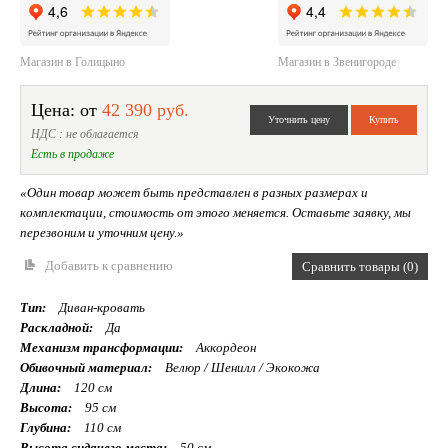
Магазин в Голицыно
Магазин в Звенигороде
Цена: от
42 390 руб.
НДС : не облагается
Есть в продаже
«Один товар может быть представлен в разных размерах и
комплектации, стоимость от этого меняется. Оставьте заявку, мы
перезвоним и уточним цену.»
Добавить к сравнению
Сравнить товары (0)
Тип:
Диван-кровать
Раскладной:
Да
Механизм трансформации:
Аккордеон
Обивочный материал:
Велюр / Шенилл / Экокожа
Длина:
120 см
Высота:
95 см
Глубина:
110 см
Высота сидячего места:
50 см