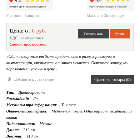
Магазин в Голицыно
Магазин в Звенигороде
Цена: от
0 руб.
НДС : не облагается
Снято с производства
«Один товар может быть представлен в разных размерах и
комплектации, стоимость от этого меняется. Оставьте заявку, мы
перезвоним и уточним цену.»
Добавить к сравнению
Сравнить товары (0)
Тип:
Диван-кровать
Раскладной:
Да
Механизм трансформации:
Тик-так
Обивочный материал:
Мебельная ткань. Один вариант комбинации
ткани
Подлокотники:
Мягкие
Длина:
213 см
Высота:
113 см