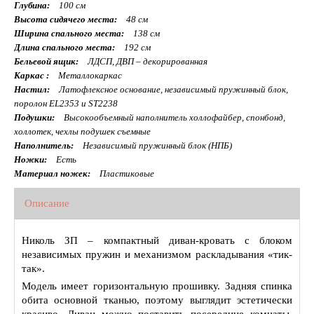
Глубина:
100 см
Высота сидячего места:
48 см
Ширина спального места:
138 см
Длина спального места:
192 см
Бельевой ящик:
ЛДСП, ДВП – декорированная
Каркас :
Металлокаркас
Настил:
Латофлексное основание, независимый пружинный блок,
поролон EL2353 и ST2238
Подушки:
Высокообъемный наполнитель холлофайбер, спонбонд,
холлотек, чехлы подушек съемные
Наполнитель:
Независимый пружинный блок (НПБ)
Ножки:
Есть
Материал ножек:
Пластиковые
Описание
Николь ЗП – компактный диван-кровать с блоком
независимых пружин и механизмом раскладывания «тик-
так».
Модель имеет горизонтальную прошивку. Задняя спинка
обита основной тканью, поэтому выглядит эстетически