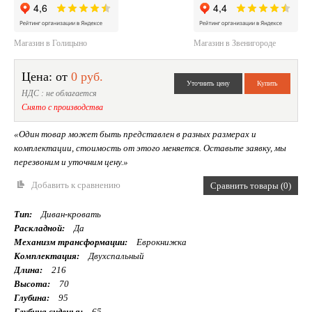
Магазин в Голицыно
Магазин в Звенигороде
Цена: от
0 руб.
НДС : не облагается
Снято с производства
«Один товар может быть представлен в разных размерах и
комплектации, стоимость от этого меняется. Оставьте заявку, мы
перезвоним и уточним цену.»
Добавить к сравнению
Сравнить товары (0)
Тип:
Диван-кровать
Раскладной:
Да
Механизм трансформации:
Еврокнижка
Комплектация:
Двухспальный
Длина:
216
Высота:
70
Глубина:
95
Глубина сиденья:
65