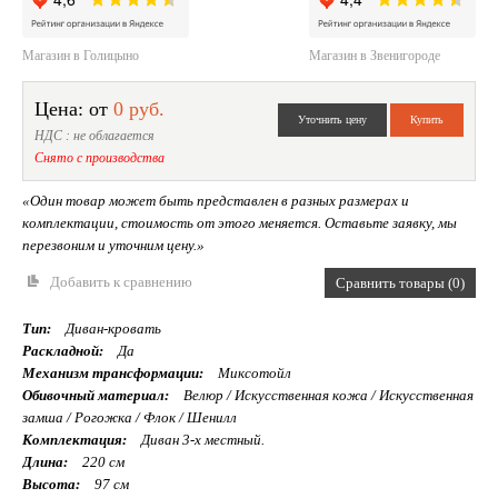
Магазин в Голицыно
Магазин в Звенигороде
Цена: от
0 руб.
НДС : не облагается
Снято с производства
«Один товар может быть представлен в разных размерах и
комплектации, стоимость от этого меняется. Оставьте заявку, мы
перезвоним и уточним цену.»
Добавить к сравнению
Сравнить товары (0)
Тип:
Диван-кровать
Раскладной:
Да
Механизм трансформации:
Миксотойл
Обивочный материал:
Велюр / Искуcственная кожа / Искусственная
замша / Рогожка / Флок / Шенилл
Комплектация:
Диван 3-х местный.
Длина:
220 см
Высота:
97 см