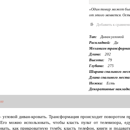
«Один товар может быт
от этого меняется. Оста
Добавить к сравнен
Тип:
Диван угловой
Раскладной:
Да
Механизм трансформа
Длина:
202
Высота:
79
Глубина:
275
Ширина спального мес
Длина спального места
Ножки:
Есть
Декоративные накладк
ие
 угловой диван-кровать. Трансформация происходит поворотом п
 Его можно использовать, чтобы класть пульт от телевизора, е
овать, как прикроватную тумбу, класть телефон, книги и подават