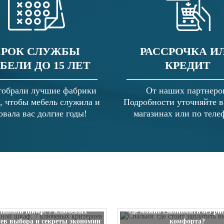
СРОК СЛУЖБЫ
РАССРОЧКА И
БЕЛИ ДО 15 ЛЕТ
КРЕДИТ
обрали лучшие фабрики
От наших партнеро
, чтобы мебель служила и
Подробности уточняйте 
овала вас долгие годы!
магазинах или по теле
Спальня: где стоит заплатить
пашной шкаф: 7 ключевых
где можно сэкономить без ри
ев выбора и секреты экономии
комфорта?