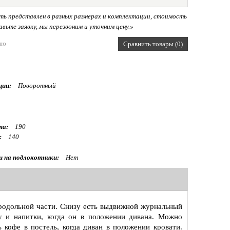
ь представлен в разных размерах и комплектации, стоимость
вьте заявку, мы перезвоним и уточним цену.»
ию
Сравнить товары (0)
ции:
Поворотный
та:
190
:
140
и на подлокотники:
Нет
родольной части. Снизу есть выдвижной журнальный
ду и напитки, когда он в положении дивана. Можно
ь кофе в постель, когда диван в положении кровати.