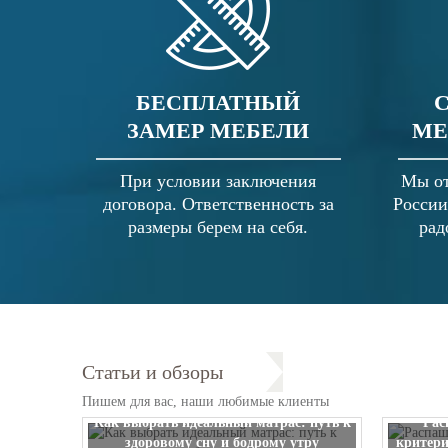
БЕСПЛАТНЫЙ
ЗАМЕР МЕБЕЛИ
МЕ
При условии заключения
Мы от
договора. Ответственность за
России
размеры берем на себя.
рад
Статьи и обзоры
Пишем для вас, наши любимые клиенты
Как выбрать идеальный матрас: путь к
Рас
здоровому сну и бодрому утру
критери