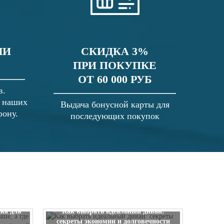
ЛИ
СКИДКА 3%
ПРИ ПОКУПКЕ
ОТ 60 000 РУБ
в.
в наших
Выдача бонусной карты для
фону.
последующих покупок
 выше, а
ска для
Как выбрать идеальный диван:
секреты экономии и долговечности