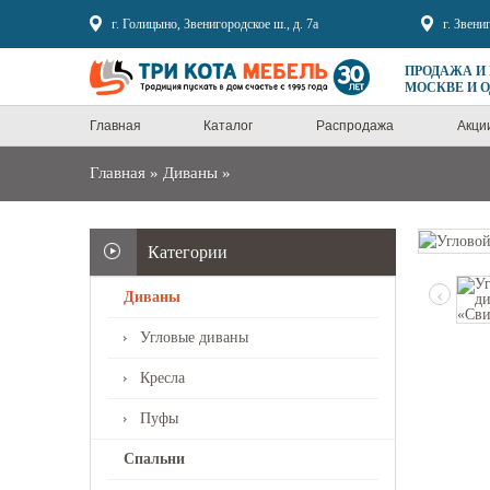
Sale
г. Голицыно, Звенигородское ш., д. 7а
г. Звени
ПРОДАЖА И
МОСКВЕ И 
Главная
Каталог
Распродажа
Акци
Главная
»
Диваны
»
Категории
‹
Диваны
Угловые диваны
Кресла
Пуфы
Спальни