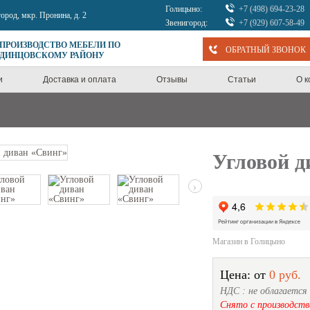
Голицыно:
+7 (498) 694-23-28
город, мкр. Пронина, д. 2
Звенигород:
+7 (929) 607-58-49
 ПРОИЗВОДСТВО МЕБЕЛИ ПО
ОБРАТНЫЙ ЗВОНОК
ОДИНЦОВСКОМУ РАЙОНУ
и
Доставка и оплата
Отзывы
Статьи
О 
Угловой д
›
Магазин в Голицыно
Цена: от
0 руб.
НДС : не облагается
Снято с производств