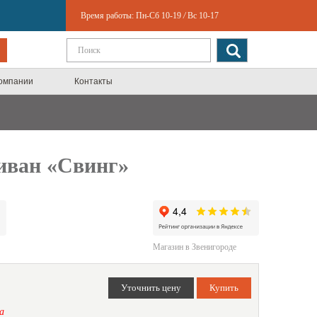
Время работы:
Пн-Сб 10-19
/
Вс 10-17
компании
Контакты
иван «Свинг»
Магазин в Звенигороде
а