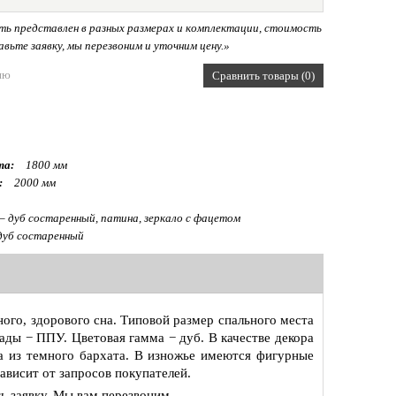
ь представлен в разных размерах и комплектации, стоимость
вьте заявку, мы перезвоним и уточним цену.»
ию
Сравнить товары (0)
та:
1800 мм
:
2000 мм
– дуб состаренный, патина, зеркало с фацетом
дуб состаренный
ного, здорового сна. Типовой размер спального места
ады − ППУ. Цветовая гамма − дуб. В качестве декора
ка из темного бархата. В изножье имеются фигурные
ависит от запросов покупателей.
ь заявку. Мы вам перезвоним.