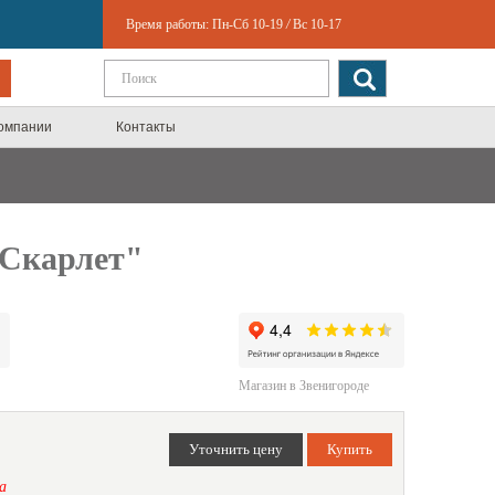
Время работы:
Пн-Сб 10-19
/
Вс 10-17
компании
Контакты
"Скарлет"
Магазин в Звенигороде
а