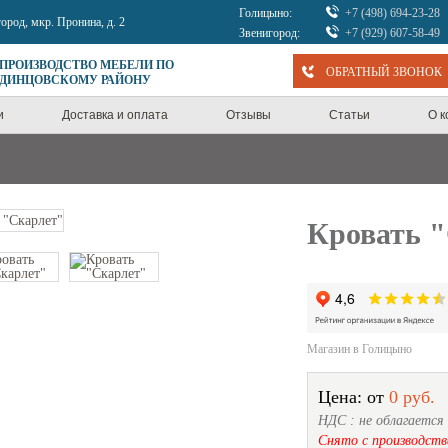
Голицыно:
+7 (498) 694-23-28
город, мкр. Пронина, д. 2
Звенигород:
+7 (929) 607-58-49
 ПРОИЗВОДСТВО МЕБЕЛИ ПО
ОБРАТНЫЙ ЗВОНОК
ОДИНЦОВСКОМУ РАЙОНУ
и
Доставка и оплата
Отзывы
Статьи
О 
Кровать 
Магазин в Голицыно
Цена: от
0 руб.
НДС : не облагается
Снято с производств