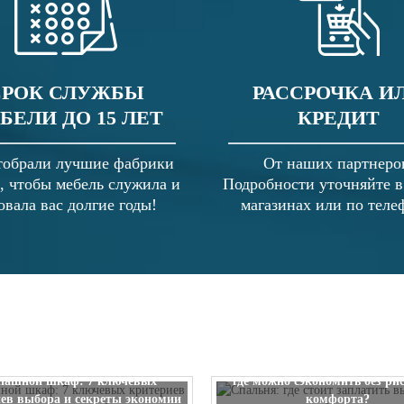
СРОК СЛУЖБЫ
РАССРОЧКА И
БЕЛИ ДО 15 ЛЕТ
КРЕДИТ
обрали лучшие фабрики
От наших партнеро
, чтобы мебель служила и
Подробности уточняйте 
овала вас долгие годы!
магазинах или по теле
Спальня: где стоит заплатить
пашной шкаф: 7 ключевых
где можно сэкономить без ри
ев выбора и секреты экономии
комфорта?