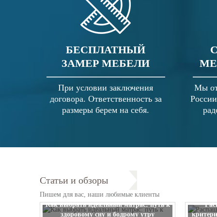
БЕСПЛАТНЫЙ
ЗАМЕР МЕБЕЛИ
МЕ
При условии заключения
Мы от
договора. Ответственность за
России
размеры берем на себя.
рад
Статьи и обзоры
Пишем для вас, наши любимые клиенты
Как выбрать идеальный матрас: путь к
Рас
здоровому сну и бодрому утру
критери