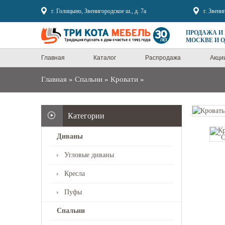
Sale
г. Голицыно, Звенигородское ш., д. 7а
г. Звени
ПРОДАЖА И
МОСКВЕ И 
Главная
Каталог
Распродажа
Акци
Главная
»
Спальни
»
Кровати
»
Категории
Диваны
Угловые диваны
Кресла
Пуфы
Спальни