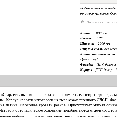
«Один товар может быт
от этого меняется. Оста
Добавить к сравнен
Длина:
2080 мм
Высота:
1200 мм
Ширина:
2000 мм
Ширина спального мес
Длина спального места
Цвет:
Дуб
Фасады:
ППУ, декоры 
Корпус:
ДСП, декор – 
ие
 «Скарлет», выполненная в классическом стиле, создана для идеаль
мм. Корпус кровати изготовлен из высококачественного ЛДСП. Фас
на патина. Изголовье кровати резное. Присутствует мягкая обив
Матрас и ортопедическое основание приобретаются отдельно. Это з
чнения информации о наличии, цене, доставке рекомендуем оставит