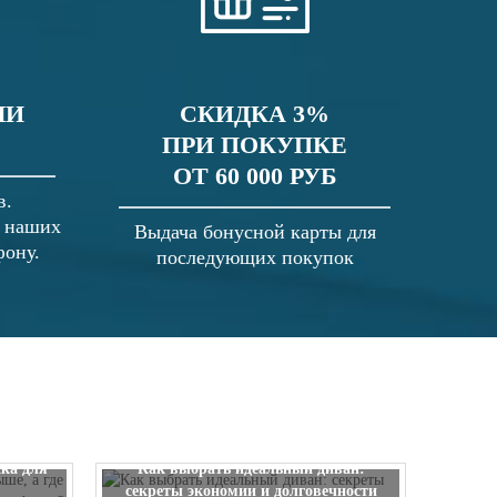
ЛИ
СКИДКА 3%
ПРИ ПОКУПКЕ
ОТ 60 000 РУБ
в.
в наших
Выдача бонусной карты для
фону.
последующих покупок
 выше, а
ска для
Как выбрать идеальный диван:
секреты экономии и долговечности