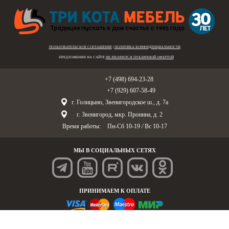
ПОЛЬЗОВАТЕЛЬСКОЕ СОГЛАШЕНИЕ
|
ПОЛИТИКА КОНФИДЕНЦИАЛЬНОСТИ
ПРЕДЛОЖЕНИЯ НА САЙТЕ
НЕ ЯВЛЯЮТСЯ ПУБЛИЧНОЙ ОФЕРТОЙ
Голицыно:
+7 (498) 694-23-28
Звенигород:
+7 (929) 607-58-49
г. Голицыно, Звенигородское ш., д. 7а
г. Звенигород, мкр. Пронина, д. 2
Время работы:
Пн-Сб 10-19
/
Вс 10-17
МЫ В СОЦИАЛЬНЫХ СЕТЯХ
ПРИНИМАЕМ К ОПЛАТЕ
© «Три Кота Мебель», 1995-2025