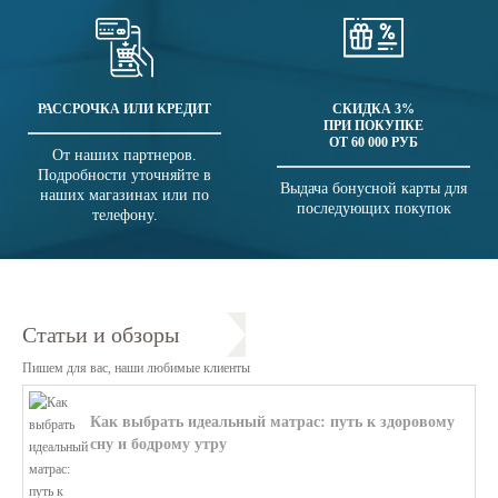
РАССРОЧКА ИЛИ КРЕДИТ
СКИДКА 3%
ПРИ ПОКУПКЕ
ОТ 60 000 РУБ
От наших партнеров.
Подробности уточняйте в
Выдача бонусной карты для
наших магазинах или по
последующих покупок
телефону.
Статьи и обзоры
Пишем для вас, наши любимые клиенты
Как выбрать идеальный матрас: путь к здоровому
сну и бодрому утру
В этой статье мы поможем разобратьс...