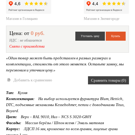
Магазин в Голицыно
Магазин в Звенигороде
Цена: от
0 руб.
НДС : не облагается
Снято с производства
«Один товар может быть представлен в разных размерах и
комплектации, стоимость от этого меняется. Оставьте заявку, мы
перезвоним и уточним цену.»
Добавить к сравнению
Сравнить товары (0)
Тип:
Кухня
Комплектация:
На выбор используется фурнитура Blum, Hettich,
DTC, подъемные механизмы Kessebohmer, петли с доводчиками Titus,
Boyard.
Цвет:
Верх – RAL 9010, Низ – NCS S 3020-G80Y
Фасады:
Массив берёзы / Шпон ясеня / Эмаль матовая
Корпус:
ЛДСП 16 мм, кромление по всем граням, лицевые грани
кромка 1 мм.