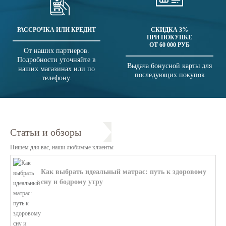
РАССРОЧКА ИЛИ КРЕДИТ
СКИДКА 3%
ПРИ ПОКУПКЕ
ОТ 60 000 РУБ
От наших партнеров.
Подробности уточняйте в
Выдача бонусной карты для
наших магазинах или по
последующих покупок
телефону.
Статьи и обзоры
Пишем для вас, наши любимые клиенты
Как выбрать идеальный матрас: путь к здоровому
сну и бодрому утру
В этой статье мы поможем разобратьс...