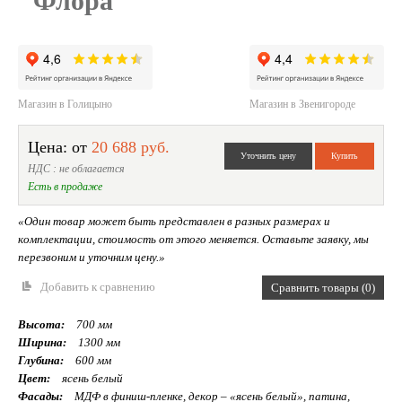
"Флора"
Магазин в Голицыно
Магазин в Звенигороде
Цена: от
20 688 руб.
НДС : не облагается
Есть в продаже
«Один товар может быть представлен в разных размерах и
комплектации, стоимость от этого меняется. Оставьте заявку, мы
перезвоним и уточним цену.»
Добавить к сравнению
Сравнить товары (0)
Высота:
700 мм
Ширина:
1300 мм
Глубина:
600 мм
Цвет:
ясень белый
Фасады:
МДФ в финиш-пленке, декор – «ясень белый», патина,