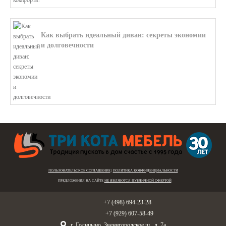
Как выбрать идеальный диван: секреты экономии
и долговечности
В этой статье мы подробно рассмотри...
ПОЛЬЗОВАТЕЛЬСКОЕ СОГЛАШЕНИЕ
|
ПОЛИТИКА КОНФИДЕНЦИАЛЬНОСТИ
ПРЕДЛОЖЕНИЯ НА САЙТЕ
НЕ ЯВЛЯЮТСЯ ПУБЛИЧНОЙ ОФЕРТОЙ
Голицыно:
+7 (498) 694-23-28
Звенигород:
+7 (929) 607-58-49
г. Голицыно, Звенигородское ш., д. 7а