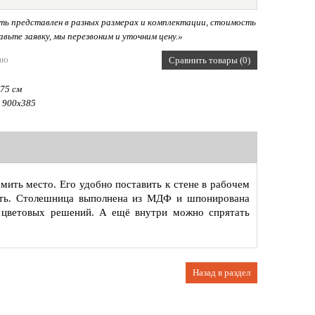
ь представлен в разных размерах и комплектации, стоимость
вьте заявку, мы перезвоним и уточним цену.»
ию
Сравнить товары (0)
75 см
 900х385
мить место. Его удобно поставить к стене в рабочем
рть. Столешница выполнена из МДФ и шпонирована
 цветовых решений. А ещё внутри можно спрятать
Назад в раздел