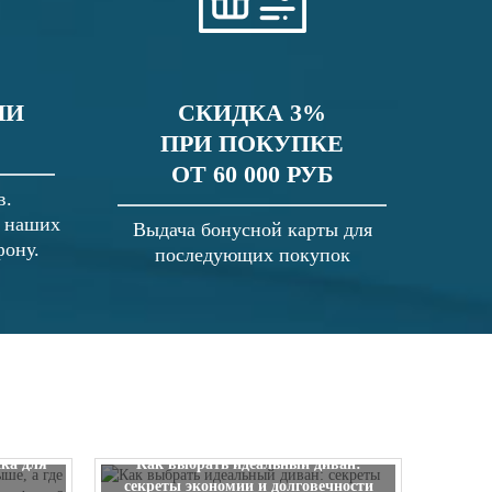
ЛИ
СКИДКА 3%
ПРИ ПОКУПКЕ
ОТ 60 000 РУБ
в.
в наших
Выдача бонусной карты для
фону.
последующих покупок
 выше, а
ска для
Как выбрать идеальный диван:
секреты экономии и долговечности