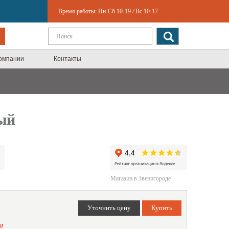
Время работы:
Пн-Сб 10-19
/
Вс 10-17
компании
Контакты
ый
Магазин в Звенигороде
а