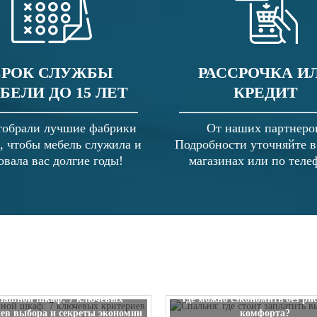
СРОК СЛУЖБЫ
РАССРОЧКА И
БЕЛИ ДО 15 ЛЕТ
КРЕДИТ
обрали лучшие фабрики
От наших партнеро
, чтобы мебель служила и
Подробности уточняйте 
овала вас долгие годы!
магазинах или по теле
Спальня: где стоит заплатить
пашной шкаф: 7 ключевых
где можно сэкономить без ри
ев выбора и секреты экономии
комфорта?