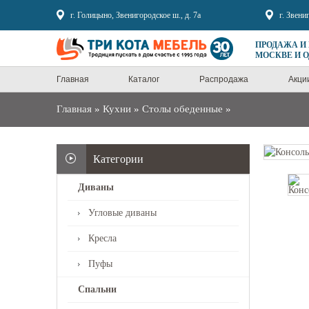
Sale
г. Голицыно, Звенигородское ш., д. 7а
г. Звени
ПРОДАЖА И
МОСКВЕ И 
Главная
Каталог
Распродажа
Акци
Главная
»
Кухни
»
Столы обеденные
»
Категории
Диваны
Угловые диваны
Кресла
Пуфы
Спальни