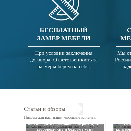
БЕСПЛАТНЫЙ
ЗАМЕР МЕБЕЛИ
МЕ
При условии заключения
Мы от
договора. Ответственность за
России
размеры берем на себя.
рад
Статьи и обзоры
Пишем для вас, наши любимые клиенты
Как выбрать идеальный матрас: путь к
Рас
здоровому сну и бодрому утру
критери