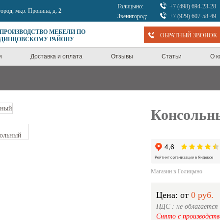
Голицыно:
+7 (498) 694-23-28
город, мкр. Пронина, д. 2
Звенигород:
+7 (929) 607-58-49
 ПРОИЗВОДСТВО МЕБЕЛИ ПО
ОБРАТНЫЙ ЗВОНОК
ОДИНЦОВСКОМУ РАЙОНУ
и
Доставка и оплата
Отзывы
Статьи
О 
Консольн
Магазин в Голицыно
Цена: от
0 руб.
НДС : не облагается
Снято с производств