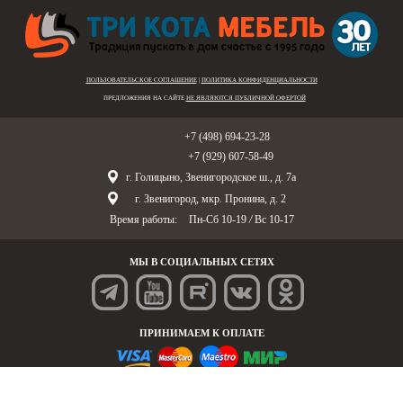
ПОЛЬЗОВАТЕЛЬСКОЕ СОГЛАШЕНИЕ
|
ПОЛИТИКА КОНФИДЕНЦИАЛЬНОСТИ
ПРЕДЛОЖЕНИЯ НА САЙТЕ
НЕ ЯВЛЯЮТСЯ ПУБЛИЧНОЙ ОФЕРТОЙ
Голицыно:
+7 (498) 694-23-28
Звенигород:
+7 (929) 607-58-49
г. Голицыно, Звенигородское ш., д. 7а
г. Звенигород, мкр. Пронина, д. 2
Время работы:
Пн-Сб 10-19
/
Вс 10-17
МЫ В СОЦИАЛЬНЫХ СЕТЯХ
ПРИНИМАЕМ К ОПЛАТЕ
© «Три Кота Мебель», 1995-2025