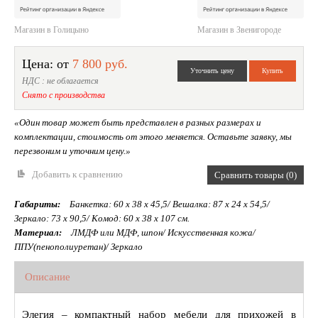
Магазин в Голицыно
Магазин в Звенигороде
Цена: от
7 800 руб.
НДС : не облагается
Снято с производства
«Один товар может быть представлен в разных размерах и
комплектации, стоимость от этого меняется. Оставьте заявку, мы
перезвоним и уточним цену.»
Добавить к сравнению
Сравнить товары (0)
Габариты:
Банкетка: 60 х 38 х 45,5/ Вешалка: 87 х 24 х 54,5/
Зеркало: 73 х 90,5/ Комод: 60 х 38 х 107 см.
Материал:
ЛМДФ или МДФ, шпон/ Искусственная кожа/
ППУ(пенополиуретан)/ Зеркало
Описание
Элегия – компактный набор мебели для прихожей в