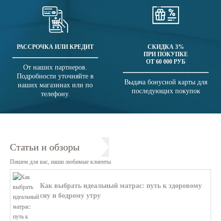
РАССРОЧКА ИЛИ КРЕДИТ
СКИДКА 3%
ПРИ ПОКУПКЕ
ОТ 60 000 РУБ
От наших партнеров.
Подробности уточняйте в
Выдача бонусной карты для
наших магазинах или по
последующих покупок
телефону.
Статьи и обзоры
Пишем для вас, наши любимые клиенты
Как выбрать идеальный матрас: путь к здоровому
сну и бодрому утру
В этой статье мы поможем разобратьс...