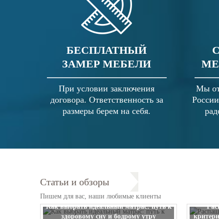
БЕСПЛАТНЫЙ
ЗАМЕР МЕБЕЛИ
МЕ
При условии заключения
Мы от
договора. Ответственность за
России
размеры берем на себя.
рад
Статьи и обзоры
Пишем для вас, наши любимые клиенты
Как выбрать идеальный матрас: путь к
Рас
здоровому сну и бодрому утру
критери