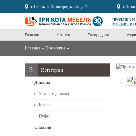
Sale
г. Голицыно, Звенигородское ш., д. 7а
г. Звени
ПРОДАЖА И
МОСКВЕ И 
Главная
Каталог
Распродажа
Акци
Главная
»
Прихожие
»
Категории
‹
Диваны
Угловые диваны
Кресла
Пуфы
Спальни