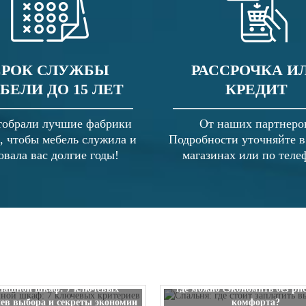
СРОК СЛУЖБЫ
РАССРОЧКА И
БЕЛИ ДО 15 ЛЕТ
КРЕДИТ
обрали лучшие фабрики
От наших партнеро
, чтобы мебель служила и
Подробности уточняйте 
овала вас долгие годы!
магазинах или по теле
Спальня: где стоит заплатить
пашной шкаф: 7 ключевых
где можно сэкономить без ри
ев выбора и секреты экономии
комфорта?