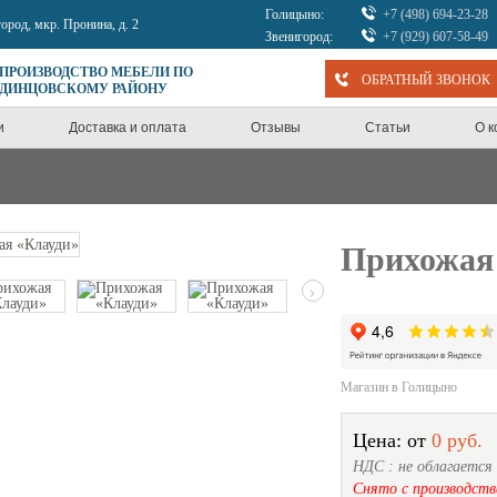
Голицыно:
+7 (498) 694-23-28
город, мкр. Пронина, д. 2
Звенигород:
+7 (929) 607-58-49
 ПРОИЗВОДСТВО МЕБЕЛИ ПО
ОБРАТНЫЙ ЗВОНОК
ОДИНЦОВСКОМУ РАЙОНУ
и
Доставка и оплата
Отзывы
Статьи
О 
Прихожая
›
Магазин в Голицыно
Цена: от
0 руб.
НДС : не облагается
Снято с производств