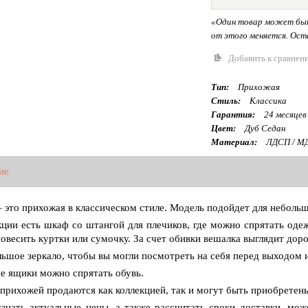
«Один товар может быт
от этого меняется. Оста
Добавить к сравнен
Тип:
Прихожая
Стиль:
Классика
Гарантия:
24 месяцев
Цвет:
Дуб Седан
Материал:
ЛДСП / М
ие
– это прихожая в классическом стиле. Модель подойдет для небол
кции есть шкаф со штангой для плечиков, где можно спрятать одеж
овесить куртки или сумочку. За счет обивки вешалка выглядит доро
льшое зеркало, чтобы вы могли посмотреть на себя перед выходом 
е ящики можно спрятать обувь.
прихожей продаются как коллекцией, так и могут быть приобретен
знать актуальные цены, а также рассчитать сроки доставки, мож