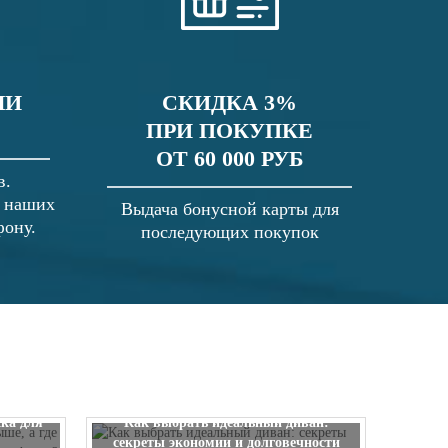
ЛИ
СКИДКА 3%
ПРИ ПОКУПКЕ
ОТ 60 000 РУБ
в.
в наших
Выдача бонусной карты для
фону.
последующих покупок
 выше, а
ска для
Как выбрать идеальный диван:
секреты экономии и долговечности