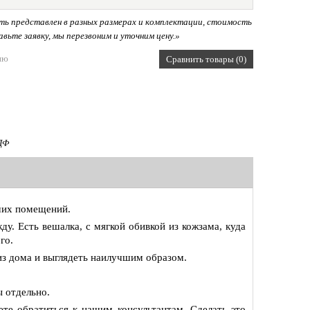
ь представлен в разных размерах и комплектации, стоимость
вьте заявку, мы перезвоним и уточним цену.»
ию
Сравнить товары (0)
ДФ
ьших помещений.
ду. Есть вешалка, с мягкой обивкой из кожзама, куда
го.
из дома и выглядеть наилучшим образом.
ы отдельно.
ете обратиться к нашим консультантам. Сделать это