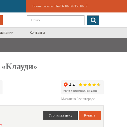
Время работы:
Пн-Сб 10-19
/
Вс 10-17
компании
Контакты
 «Клауди»
Магазин в Звенигороде
а