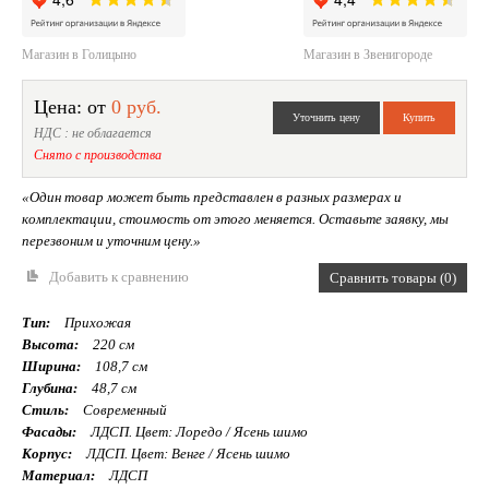
Магазин в Голицыно
Магазин в Звенигороде
Цена: от
0 руб.
НДС : не облагается
Снято с производства
«Один товар может быть представлен в разных размерах и
комплектации, стоимость от этого меняется. Оставьте заявку, мы
перезвоним и уточним цену.»
Добавить к сравнению
Сравнить товары (0)
Тип:
Прихожая
Высота:
220 см
Ширина:
108,7 см
Глубина:
48,7 см
Стиль:
Современный
Фасады:
ЛДСП. Цвет: Лоредо / Ясень шимо
Корпус:
ЛДСП. Цвет: Венге / Ясень шимо
Материал:
ЛДСП