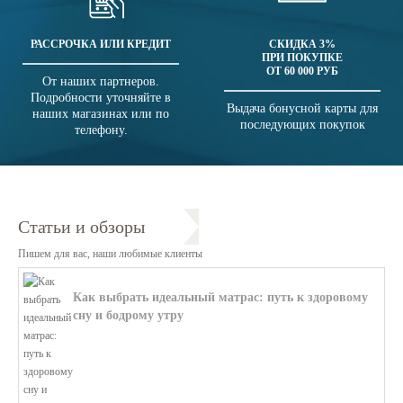
РАССРОЧКА ИЛИ КРЕДИТ
СКИДКА 3%
ПРИ ПОКУПКЕ
ОТ 60 000 РУБ
От наших партнеров.
Подробности уточняйте в
Выдача бонусной карты для
наших магазинах или по
последующих покупок
телефону.
Статьи и обзоры
Пишем для вас, наши любимые клиенты
Как выбрать идеальный матрас: путь к здоровому
сну и бодрому утру
В этой статье мы поможем разобратьс...