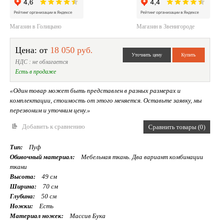
Магазин в Голицыно
Магазин в Звенигороде
Цена: от
18 050 руб.
НДС : не облагается
Есть в продаже
«Один товар может быть представлен в разных размерах и
комплектации, стоимость от этого меняется. Оставьте заявку, мы
перезвоним и уточним цену.»
Добавить к сравнению
Сравнить товары (0)
Тип:
Пуф
Обивочный материал:
Мебельная ткань. Два вариант комбинации
ткани
Высота:
49 см
Ширина:
70 см
Глубина:
50 см
Ножки:
Есть
Материал ножек:
Массив Бука