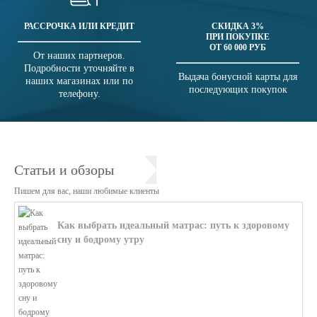
РАССРОЧКА ИЛИ КРЕДИТ
СКИДКА 3%
ПРИ ПОКУПКЕ
ОТ 60 000 РУБ
От наших партнеров.
Подробности уточняйте в
Выдача бонусной карты для
наших магазинах или по
последующих покупок
телефону.
Статьи и обзоры
Пишем для вас, наши любимые клиенты
Как выбрать идеальный матрас: путь к здоровому
сну и бодрому утру
В этой статье мы поможем разобратьс...