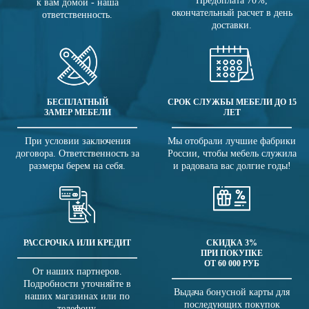
Предоплата 70%,
к вам домой - наша
окончательный расчет в день
ответственность.
доставки.
БЕСПЛАТНЫЙ
СРОК СЛУЖБЫ МЕБЕЛИ ДО 15
ЗАМЕР МЕБЕЛИ
ЛЕТ
При условии заключения
Мы отобрали лучшие фабрики
договора. Ответственность за
России, чтобы мебель служила
размеры берем на себя.
и радовала вас долгие годы!
РАССРОЧКА ИЛИ КРЕДИТ
СКИДКА 3%
ПРИ ПОКУПКЕ
ОТ 60 000 РУБ
От наших партнеров.
Подробности уточняйте в
Выдача бонусной карты для
наших магазинах или по
последующих покупок
телефону.