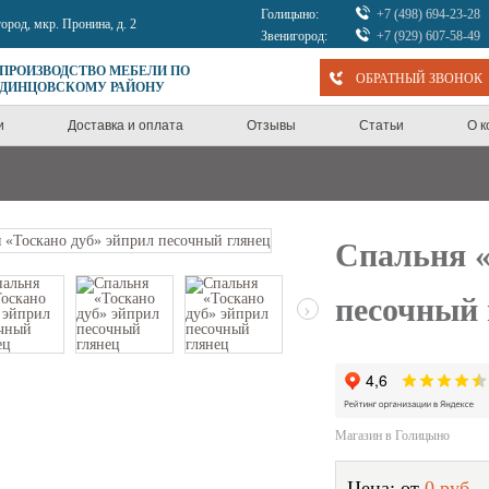
Голицыно:
+7 (498) 694-23-28
город, мкр. Пронина, д. 2
Звенигород:
+7 (929) 607-58-49
 ПРОИЗВОДСТВО МЕБЕЛИ ПО
ОБРАТНЫЙ ЗВОНОК
ОДИНЦОВСКОМУ РАЙОНУ
и
Доставка и оплата
Отзывы
Статьи
О 
Спальня «
песочный 
›
Магазин в Голицыно
Цена: от
0 руб.