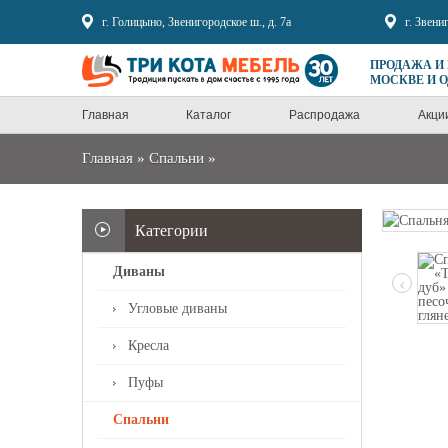
Sale
г. Голицыно, Звенигородское ш., д. 7а
г. Звени
ПРОДАЖА И
МОСКВЕ И 
Главная
Каталог
Распродажа
Акци
Главная
»
Спальни
»
Категории
Диваны
‹
Угловые диваны
Кресла
Пуфы
Спальни