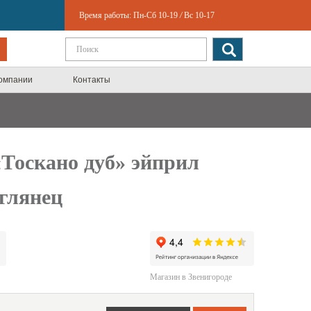
Время работы:
Пн-Сб 10-19
/
Вс 10-17
компании
Контакты
Тоскано дуб» эйприл
глянец
Магазин в Звенигороде