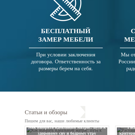
БЕСПЛАТНЫЙ
ЗАМЕР МЕБЕЛИ
МЕ
При условии заключения
Мы от
договора. Ответственность за
России
размеры берем на себя.
рад
Статьи и обзоры
Пишем для вас, наши любимые клиенты
Как выбрать идеальный матрас: путь к
Рас
здоровому сну и бодрому утру
критери