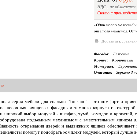
НДС : не облагается
Снято с производств
«Один товар может быт
от этого меняется. Оста
Добавить к сравнен
Фасады:
Бежевые
Корпус:
Коричневый
Материал:
Европлита
Описание:
Зеркало 3 м
ие
нная серия мебели для спальни "Тоскано" - это комфорт и прия
ие песочных глянцевых фасадов и темного корпуса с текстурой
н широкий выбор модулей - шкафов, тумб, комодов и кроватей, с
оборудована подъемным механизмом с вместительным ящиком для
Плавность открывания дверей и выдвижных ящиков обеспечивает к
ециалисты помогут подобрать комплект модулей, который лучше вс