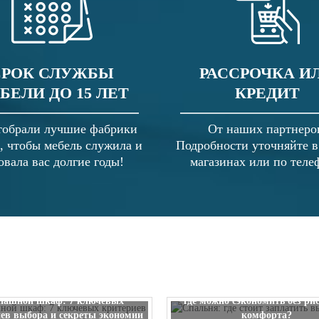
СРОК СЛУЖБЫ
РАССРОЧКА И
БЕЛИ ДО 15 ЛЕТ
КРЕДИТ
обрали лучшие фабрики
От наших партнеро
, чтобы мебель служила и
Подробности уточняйте 
овала вас долгие годы!
магазинах или по теле
Спальня: где стоит заплатить
пашной шкаф: 7 ключевых
где можно сэкономить без ри
ев выбора и секреты экономии
комфорта?