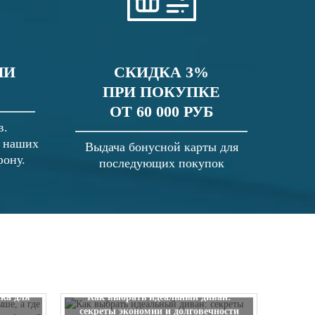
ЛИ
СКИДКА 3%
ПРИ ПОКУПКЕ
ОТ 60 000 РУБ
в.
в наших
Выдача бонусной карты для
фону.
последующих покупок
 выше, а
ска для
Как выбрать идеальный диван:
секреты экономии и долговечности