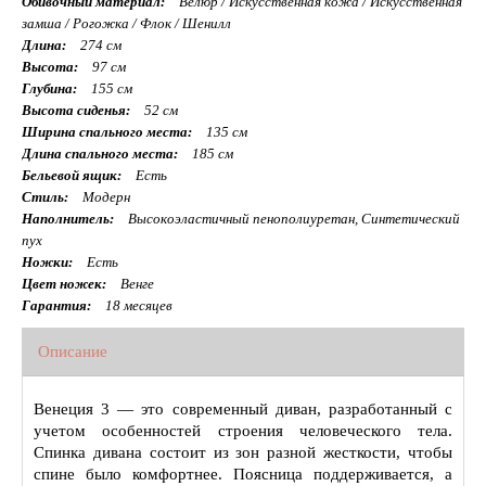
Обивочный материал:
Велюр / Искуcственная кожа / Искусственная
замша / Рогожка / Флок / Шенилл
Длина:
274 см
Высота:
97 см
Глубина:
155 см
Высота сиденья:
52 см
Ширина спального места:
135 см
Длина спального места:
185 см
Бельевой ящик:
Есть
Стиль:
Модерн
Наполнитель:
Высокоэластичный пенополиуретан, Синтетический
пух
Ножки:
Есть
Цвет ножек:
Венге
Гарантия:
18 месяцев
Описание
Венеция 3 — это современный диван, разработанный с
учетом особенностей строения человеческого тела.
Спинка дивана состоит из зон разной жесткости, чтобы
спине было комфортнее. Поясница поддерживается, а