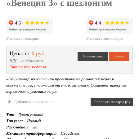
«Венеция 3» с шезлонгом
Магазин в Голицыно
Магазин в Звенигороде
Цена: от
0 руб.
НДС : не облагается
Снято с производства
«Один товар может быть представлен в разных размерах и
комплектации, стоимость от этого меняется. Оставьте заявку, мы
перезвоним и уточним цену.»
Добавить к сравнению
Сравнить товары (0)
Тип:
Диван угловой
Тип угла:
Правый
Раскладной:
Да
Механизм трансформации:
Седафлекс