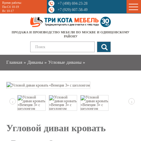
Время работы:
+7 (498) 694-23-28
Sale
Пн-Сб 10-19
+7 (929) 607-58-49
Вс 10-17
ПРОДАЖА И ПРОИЗВОДСТВО МЕБЕЛИ ПО МОСКВЕ И ОДИНЦОВСКОМУ
РАЙОНУ
Главная
»
Диваны
»
Угловые диваны
»
‹
›
Угловой диван кровать