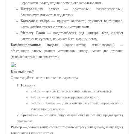
неровности, подходит для временного использования.
Натуральный латекс
— эластичный, гипоаллергенный,
балансирует мягкость и поддержку.
Кокосовая койра
— придаёт жёсткость, улучшает вентиляцию,
часто комбинируется с другими материалами.
Memory Foam
— подстраивается под контуры тела, снижает
нагрузку на суставы, но может быть жарким летом.
Комбинированные модели
(кокос + латекс, пена + мемори) —
объединяют плюсы разных материалов, иногда имеют две стороны
(мягкая/жёсткая или зима/лето).
Как выбрать?
Ориентируйтесь на три ключевых параметра:
1. Толщина
:
2–4 см — для лёгкого смягчения или защиты матраса;
4–6 см — для серьёзной коррекции жёсткости;
5–7 см и более — для скрытия заметных неровностей и
выступающих пружин.
2. Крепление
— резинки, липучки или юбка на резинке предотвратят
сползание.
Размер
— должен точно соответствовать матрасу или дивану, иначе будет
топорщиться или сдвигаться.