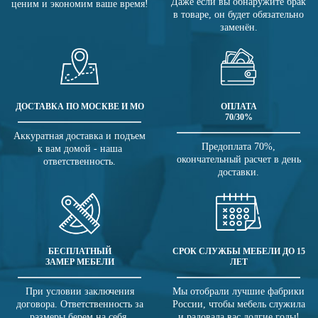
Даже если вы обнаружите брак
ценим и экономим ваше время!
в товаре, он будет обязательно
заменён.
ДОСТАВКА ПО МОСКВЕ И МО
ОПЛАТА
70/30%
Аккуратная доставка и подъем
Предоплата 70%,
к вам домой - наша
окончательный расчет в день
ответственность.
доставки.
БЕСПЛАТНЫЙ
СРОК СЛУЖБЫ МЕБЕЛИ ДО 15
ЗАМЕР МЕБЕЛИ
ЛЕТ
При условии заключения
Мы отобрали лучшие фабрики
договора. Ответственность за
России, чтобы мебель служила
размеры берем на себя.
и радовала вас долгие годы!