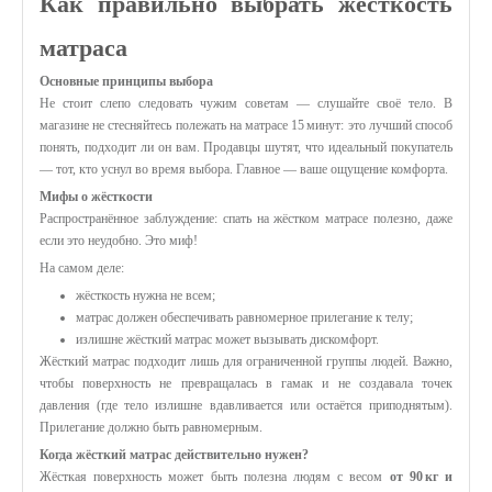
Как правильно выбрать жёсткость
матраса
Основные принципы выбора
Не стоит слепо следовать чужим советам — слушайте своё тело. В
магазине не стесняйтесь полежать на матрасе 15 минут: это лучший способ
понять, подходит ли он вам. Продавцы шутят, что идеальный покупатель
— тот, кто уснул во время выбора. Главное — ваше ощущение комфорта.
Мифы о жёсткости
Распространённое заблуждение: спать на жёстком матрасе полезно, даже
если это неудобно. Это миф!
На самом деле:
жёсткость нужна не всем;
матрас должен обеспечивать равномерное прилегание к телу;
излишне жёсткий матрас может вызывать дискомфорт.
Жёсткий матрас подходит лишь для ограниченной группы людей. Важно,
чтобы поверхность не превращалась в гамак и не создавала точек
давления (где тело излишне вдавливается или остаётся приподнятым).
Прилегание должно быть равномерным.
Когда жёсткий матрас действительно нужен?
Жёсткая поверхность может быть полезна людям с весом
от 90 кг и