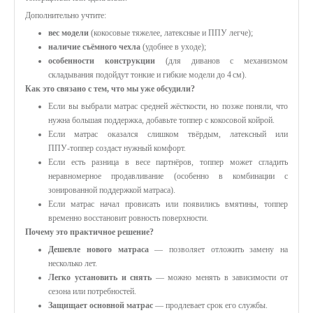
Дополнительно учтите:
вес модели
(кокосовые тяжелее, латексные и ППУ легче);
наличие съёмного чехла
(удобнее в уходе);
особенности конструкции
(для диванов с механизмом
складывания подойдут тонкие и гибкие модели до 4 см).
Как это связано с тем, что мы уже обсудили?
Если вы выбрали матрас средней жёсткости, но позже поняли, что
нужна большая поддержка, добавьте топпер с кокосовой койрой.
Если матрас оказался слишком твёрдым, латексный или
ППУ‑топпер создаст нужный комфорт.
Если есть разница в весе партнёров, топпер может сгладить
неравномерное продавливание (особенно в комбинации с
зонированной поддержкой матраса).
Если матрас начал провисать или появились вмятины, топпер
временно восстановит ровность поверхности.
Почему это практичное решение?
Дешевле нового матраса
— позволяет отложить замену на
несколько лет.
Легко установить и снять
— можно менять в зависимости от
сезона или потребностей.
Защищает основной матрас
— продлевает срок его службы.