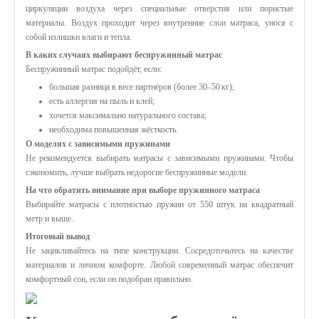
циркуляции воздуха через специальные отверстия или пористые
материалы. Воздух проходит через внутренние слои матраса, унося с
собой излишки влаги и тепла.
В каких случаях выбирают беспружинный матрас
Беспружинный матрас подойдёт, если:
большая разница в весе партнёров (более 30–50 кг);
есть аллергия на пыль и клей;
хочется максимально натурального состава;
необходима повышенная жёсткость.
О моделях с зависимыми пружинами
Не рекомендуется выбирать матрасы с зависимыми пружинами. Чтобы
сэкономить, лучше выбрать недорогие беспружинные модели.
На что обратить внимание при выборе пружинного матраса
Выбирайте матрасы с плотностью пружин от 550 штук на квадратный
метр и выше.
Итоговый вывод
Не зацикливайтесь на типе конструкции. Сосредоточьтесь на качестве
материалов и личном комфорте. Любой современный матрас обеспечит
комфортный сон, если он подобран правильно.