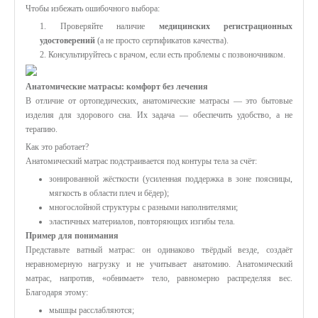
Чтобы избежать ошибочного выбора:
1. Проверяйте наличие
медицинских регистрационных
удостоверений
(а не просто сертификатов качества).
2. Консультируйтесь с врачом, если есть проблемы с позвоночником.
Анатомические матрасы: комфорт без лечения
В отличие от ортопедических, анатомические матрасы — это бытовые
изделия для здорового сна. Их задача — обеспечить удобство, а не
терапию.
Как это работает?
Анатомический матрас подстраивается под контуры тела за счёт:
зонированной жёсткости (усиленная поддержка в зоне поясницы,
мягкость в области плеч и бёдер);
многослойной структуры с разными наполнителями;
эластичных материалов, повторяющих изгибы тела.
Пример для понимания
Представьте ватный матрас: он одинаково твёрдый везде, создаёт
неравномерную нагрузку и не учитывает анатомию. Анатомический
матрас, напротив, «обнимает» тело, равномерно распределяя вес.
Благодаря этому:
мышцы расслабляются;