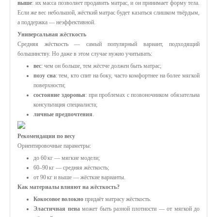
выше
: их масса позволяет продавить матрас, и он принимает форму тела.
Если же вес небольшой, жёсткий матрас будет казаться слишком твёрдым,
а поддержка — неэффективной.
Универсальная жёсткость
Средняя жёсткость — самый популярный вариант, подходящий
большинству. Но даже в этом случае нужно учитывать:
вес
: чем он больше, тем жёстче должен быть матрас;
позу сна
: тем, кто спит на боку, часто комфортнее на более мягкой
поверхности;
состояние здоровья
: при проблемах с позвоночником обязательна
консультация специалиста;
личные предпочтения
.
Рекомендации по весу
Ориентировочные параметры:
до 60 кг — мягкие модели;
60–90 кг — средняя жёсткость;
от 90 кг и выше — жёсткие варианты.
Как материалы влияют на жёсткость?
Кокосовое волокно
придаёт матрасу жёсткость.
Эластичная пена
может быть разной плотности — от мягкой до