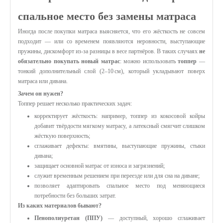
спальное место без замены матраса
Иногда после покупки матраса выясняется, что его жёсткость не совсем
подходит — или со временем появляются неровности, выступающие
пружины, дискомфорт из‑за разницы в весе партнёров. В таких случаях
не
обязательно покупать новый матрас
: можно использовать
топпер
—
тонкий дополнительный слой (2–10 см), который укладывают поверх
матраса или дивана.
Зачем он нужен?
Топпер решает несколько практических задач:
корректирует жёсткость: например, топпер из кокосовой койры
добавит твёрдости мягкому матрасу, а латексный смягчит слишком
жёсткую поверхность;
сглаживает дефекты: вмятины, выступающие пружины, стыки
дивана;
защищает основной матрас от износа и загрязнений;
служит временным решением при переезде или для сна на диване;
позволяет адаптировать спальное место под меняющиеся
потребности без больших затрат.
Из каких материалов бывают?
Пенополиуретан (ППУ)
— доступный, хорошо сглаживает