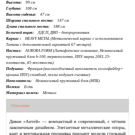
Высота:
99 см
Глубина:
108 см
Высота сиденья:
47 см
Ширина спального места:
147 см
Длина спального места:
188 см
Бельевой ящик:
ЛДСП, ДВП – декорированная
Каркас :
HEAVY METAL (Металлический каркас с использованием
Титана с дополнительной гарантией 67 месяцев)
Настил:
AURORA FORM (Латофлексное основание, Независимый
пружинный блок h-100, термополотно, ППУ марки 20EL 25-
плотность, 45-жесткость)
Подушки:
Фракция (высокообъемный наполнитель холлофайбер+
крошка ППУ) спанбонд, чехлы подушек съемные)
Наполнитель:
Независимый пружинный блок (НПБ)
Ножки:
Есть
Материал ножек:
Металл
Описание
Диван «Антей» — компактный и современный, с чётким
лаконичным дизайном. Элегантные металлические опоры,
кант и вертикальная прошивка придают модели стильный