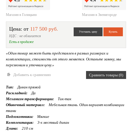
Магазин в Голицыно
Магазин в Звенигороде
Цена: от
117 500 руб.
НДС : не облагается
Есть в продаже
«Один товар может быть представлен в разных размерах и
комплектации, стоимость от этого меняется. Оставьте заявку, мы
перезвоним и уточним цену.»
Добавить к сравнению
Сравнить товары (0)
Тип:
Диван прямой
Раскладной:
Да
Механизм трансформации:
Тик-так
Обивочный материал:
Мебельная ткань. Один вариант комбинации
ткани
Подлокотники:
Мягкие
Комплектация:
3-х местный диван
Длина:
210 см