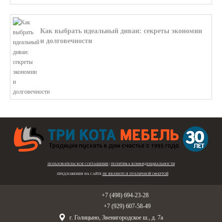
Как выбрать идеальный диван: секреты экономии
и долговечности
В этой статье мы подробно рассмотри...
ПОЛЬЗОВАТЕЛЬСКОЕ СОГЛАШЕНИЕ
|
ПОЛИТИКА КОНФИДЕНЦИАЛЬНОСТИ
ПРЕДЛОЖЕНИЯ НА САЙТЕ
НЕ ЯВЛЯЮТСЯ ПУБЛИЧНОЙ ОФЕРТОЙ
Голицыно:
+7 (498) 694-23-28
Звенигород:
+7 (929) 607-58-49
г. Голицыно, Звенигородское ш., д. 7а