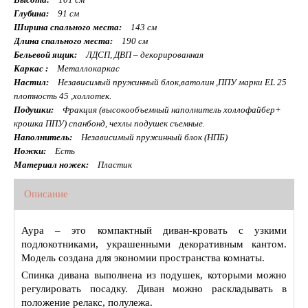
Глубина:
91 см
Ширина спального места:
143 см
Длина спального места:
190 см
Бельевой ящик:
ЛДСП, ДВП – декорированная
Каркас :
Металлокаркас
Настил:
Независимый пружинный блок,ватолин ,ППУ марки EL 25
плотность 45 ,холлотек.
Подушки:
Фракция (высокообъемный наполнитель холлофайбер+
крошка ППУ) спанбонд, чехлы подушек съемные.
Наполнитель:
Независимый пружинный блок (НПБ)
Ножки:
Есть
Материал ножек:
Пластик
Описание
Аура – это компактный диван-кровать с узкими
подлокотниками, украшенными декоративным кантом.
Модель создана для экономии пространства комнаты.
Спинка дивана выполнена из подушек, которыми можно
регулировать посадку. Диван можно раскладывать в
положение релакс, полулежа.