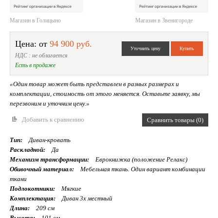
Магазин в Голицыно
Магазин в Звенигороде
Цена: от
94 900 руб.
НДС : не облагается
Есть в продаже
«Один товар может быть представлен в разных размерах и
комплектации, стоимость от этого меняется. Оставьте заявку, мы
перезвоним и уточним цену.»
Добавить к сравнению
Сравнить товары (0)
Тип:
Диван-кровать
Раскладной:
Да
Механизм трансформации:
Еврокнижка (положение Релакс)
Обивочный материал:
Мебельная ткань. Один вариант комбинации
ткани
Подлокотники:
Мягкие
Комплектация:
Диван 3х местный
Длина:
209 см
Высота:
101 см