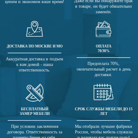
Даже если вы обнаружите брак
ценим и экономим ваше время!
в товаре, он будет обязательно
заменён.
ДОСТАВКА ПО МОСКВЕ И МО
ОПЛАТА
70/30%
Аккуратная доставка и подъем
Предоплата 70%,
к вам домой - наша
окончательный расчет в день
ответственность.
доставки.
БЕСПЛАТНЫЙ
СРОК СЛУЖБЫ МЕБЕЛИ ДО 15
ЗАМЕР МЕБЕЛИ
ЛЕТ
При условии заключения
Мы отобрали лучшие фабрики
договора. Ответственность за
России, чтобы мебель служила
размеры берем на себя.
и радовала вас долгие годы!