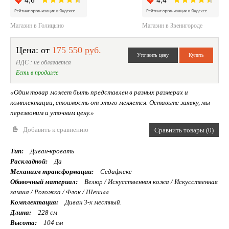
Магазин в Голицыно
Магазин в Звенигороде
Цена: от
175 550 руб.
НДС : не облагается
Есть в продаже
«Один товар может быть представлен в разных размерах и
комплектации, стоимость от этого меняется. Оставьте заявку, мы
перезвоним и уточним цену.»
Добавить к сравнению
Сравнить товары (0)
Тип:
Диван-кровать
Раскладной:
Да
Механизм трансформации:
Седафлекс
Обивочный материал:
Велюр / Искуcственная кожа / Искусственная
замша / Рогожка / Флок / Шенилл
Комплектация:
Диван 3-х местный.
Длина:
228 см
Высота:
104 см