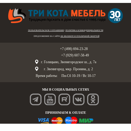
ПОЛЬЗОВАТЕЛЬСКОЕ СОГЛАШЕНИЕ
|
ПОЛИТИКА КОНФИДЕНЦИАЛЬНОСТИ
ПРЕДЛОЖЕНИЯ НА САЙТЕ
НЕ ЯВЛЯЮТСЯ ПУБЛИЧНОЙ ОФЕРТОЙ
Голицыно:
+7 (498) 694-23-28
Звенигород:
+7 (929) 607-58-49
г. Голицыно, Звенигородское ш., д. 7а
г. Звенигород, мкр. Пронина, д. 2
Время работы:
Пн-Сб 10-19
/
Вс 10-17
МЫ В СОЦИАЛЬНЫХ СЕТЯХ
ПРИНИМАЕМ К ОПЛАТЕ
© «Три Кота Мебель», 1995-2025