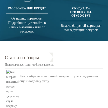
РАССРОЧКА ИЛИ КРЕДИТ
СКИДКА 3%
ПРИ ПОКУПКЕ
ОТ 60 000 РУБ
От наших партнеров.
Подробности уточняйте в
Выдача бонусной карты для
наших магазинах или по
последующих покупок
телефону.
Статьи и обзоры
Пишем для вас, наши любимые клиенты
Как выбрать идеальный матрас: путь к здоровому
сну и бодрому утру
В этой статье мы поможем разобратьс...