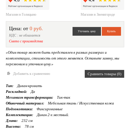
Магазин в Голицыно
Магазин в Звенигороде
Цена: от
0 руб.
НДС : не облагается
Снято с производства
«Один товар может быть представлен в разных размерах и
комплектации, стоимость от этого меняется. Оставьте заявку, мы
перезвоним и уточним цену.»
Добавить к сравнению
Сравнить товары (0)
Тип:
Диван-кровать
Раскладной:
Да
Механизм трансформации:
Тик-так
Обивочный материал:
Мебельная ткань / Искусственная кожа
Подлокотники:
Фиксированные
Комплектация:
Диван 2-х местный.
Длина:
232 см
Высота:
78 см