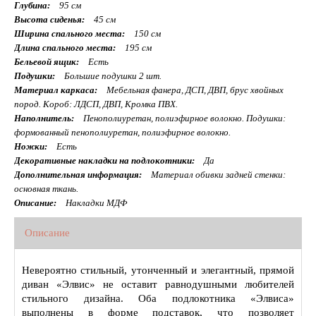
Глубина:
95 см
Высота сиденья:
45 см
Ширина спального места:
150 см
Длина спального места:
195 см
Бельевой ящик:
Есть
Подушки:
Большие подушки 2 шт.
Материал каркаса:
Мебельная фанера, ДСП, ДВП, брус хвойных
пород. Короб: ЛДСП, ДВП, Кромка ПВХ.
Наполнитель:
Пенополиуретан, полиэфирное волокно. Подушки:
формованный пенополиуретан, полиэфирное волокно.
Ножки:
Есть
Декоративные накладки на подлокотники:
Да
Дополнительная информация:
Материал обивки задней стенки:
основная ткань.
Описание:
Накладки МДФ
Описание
Невероятно стильный, утонченный и элегантный, прямой
диван «Элвис» не оставит равнодушными любителей
стильного дизайна. Оба подлокотника «Элвиса»
выполнены в форме подставок, что позволяет