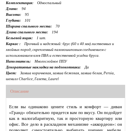
Комплектация:
Односпальный
Длина:
94
Высота:
95
Глубина:
101
Ширина спального места:
70
Длина спального места:
194
Бельевой ящик:
1 шт.
Каркас :
Прочный и надежный: брус (60 x 40 мм) лиственных и
хвойных пород, скрепленный пазовошиповым соединением с
использованием клея ПВА и естественной усадки бруса.
Наполнитель:
Многослойное ППУ
Декоративные накладки на подлокотники:
Да
Цвет:
Замша коричневая, замша бежевая, замша белая, Persia,
шенилл Charlice, Газета, Laurel
Описание
Если вы одинаково цените стиль и комфорт — диван
«Гранд» обязательно придется вам по вкусу. Он подойдет
как в малогабаритную, так и просторную квартиру или
офис. Все дело в раскладном механизме «аккордеон»: он
позволяет самостоятельно выбирать ширину мебели.