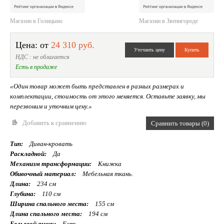
Магазин в Голицыно
Магазин в Звенигороде
Цена: от
24 310 руб.
НДС : не облагается
Есть в продаже
«Один товар может быть представлен в разных размерах и
комплектации, стоимость от этого меняется. Оставьте заявку, мы
перезвоним и уточним цену.»
Добавить к сравнению
Сравнить товары (0)
Тип:
Диван-кровать
Раскладной:
Да
Механизм трансформации:
Книжка
Обивочный материал:
Мебельная ткань.
Длина:
234 см
Глубина:
110 см
Ширина спального места:
155 см
Длина спального места:
194 см
Бельевой ящик:
Есть