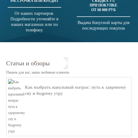
РАССРОЧКА ИЛИ КРЕДИТ
СКИДКА 3%
ПРИ ПОКУПКЕ
ОТ 60 000 РУБ
От наших партнеров.
Подробности уточняйте в
Выдача бонусной карты для
наших магазинах или по
последующих покупок
телефону.
Статьи и обзоры
Пишем для вас, наши любимые клиенты
Как выбрать идеальный матрас: путь к здоровому
сну и бодрому утру
В этой статье мы поможем разобратьс...