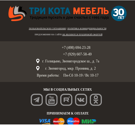
ПОЛЬЗОВАТЕЛЬСКОЕ СОГЛАШЕНИЕ
|
ПОЛИТИКА КОНФИДЕНЦИАЛЬНОСТИ
ПРЕДЛОЖЕНИЯ НА САЙТЕ
НЕ ЯВЛЯЮТСЯ ПУБЛИЧНОЙ ОФЕРТОЙ
Голицыно:
+7 (498) 694-23-28
Звенигород:
+7 (929) 607-58-49
г. Голицыно, Звенигородское ш., д. 7а
г. Звенигород, мкр. Пронина, д. 2
Время работы:
Пн-Сб 10-19
/
Вс 10-17
МЫ В СОЦИАЛЬНЫХ СЕТЯХ
ПРИНИМАЕМ К ОПЛАТЕ
© «Три Кота Мебель», 1995-2025