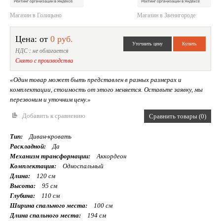
Магазин в Голицыно
Магазин в Звенигороде
Цена: от
0 руб.
НДС : не облагается
Снято с производства
«Один товар может быть представлен в разных размерах и
комплектации, стоимость от этого меняется. Оставьте заявку, мы
перезвоним и уточним цену.»
Добавить к сравнению
Сравнить товары (0)
Тип:
Диван-кровать
Раскладной:
Да
Механизм трансформации:
Аккордеон
Комплектация:
Односпальный
Длина:
120 см
Высота:
95 см
Глубина:
110 см
Ширина спального места:
100 см
Длина спального места:
194 см