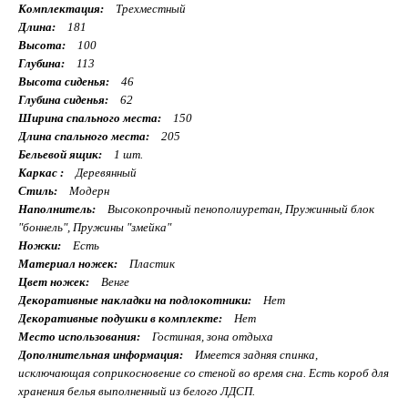
Комплектация:
Трехместный
Длина:
181
Высота:
100
Глубина:
113
Высота сиденья:
46
Глубина сиденья:
62
Ширина спального места:
150
Длина спального места:
205
Бельевой ящик:
1 шт.
Каркас :
Деревянный
Стиль:
Модерн
Наполнитель:
Высокопрочный пенополиуретан, Пружинный блок
"боннель", Пружины "змейка"
Ножки:
Есть
Материал ножек:
Пластик
Цвет ножек:
Венге
Декоративные накладки на подлокотники:
Нет
Декоративные подушки в комплекте:
Нет
Место использования:
Гостиная, зона отдыха
Дополнительная информация:
Имеется задняя спинка,
исключающая соприкосновение со стеной во время сна. Есть короб для
хранения белья выполненный из белого ЛДСП.