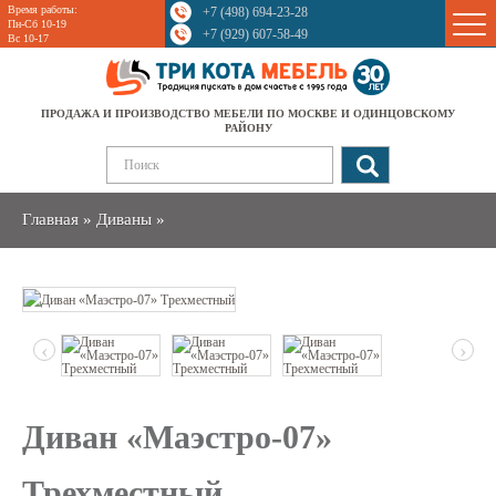
Время работы:
+7 (498) 694-23-28
Sale
Пн-Сб 10-19
+7 (929) 607-58-49
Вс 10-17
ПРОДАЖА И ПРОИЗВОДСТВО МЕБЕЛИ ПО МОСКВЕ И ОДИНЦОВСКОМУ
РАЙОНУ
Главная
»
Диваны
»
‹
›
Диван «Маэстро-07»
Трехместный