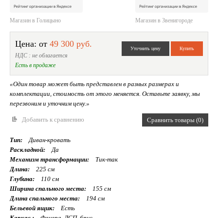
Магазин в Голицыно
Магазин в Звенигороде
Цена: от
49 300 руб.
НДС : не облагается
Есть в продаже
«Один товар может быть представлен в разных размерах и
комплектации, стоимость от этого меняется. Оставьте заявку, мы
перезвоним и уточним цену.»
Добавить к сравнению
Сравнить товары (0)
Тип:
Диван-кровать
Раскладной:
Да
Механизм трансформации:
Тик-так
Длина:
225 см
Глубина:
110 см
Ширина спального места:
155 см
Длина спального места:
194 см
Бельевой ящик:
Есть
Каркас :
Фанера, ДСП, брус