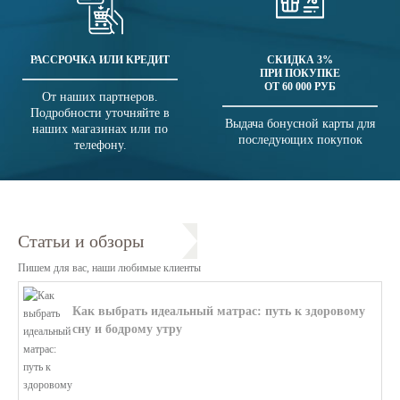
РАССРОЧКА ИЛИ КРЕДИТ
СКИДКА 3%
ПРИ ПОКУПКЕ
ОТ 60 000 РУБ
От наших партнеров.
Подробности уточняйте в
Выдача бонусной карты для
наших магазинах или по
последующих покупок
телефону.
Статьи и обзоры
Пишем для вас, наши любимые клиенты
Как выбрать идеальный матрас: путь к здоровому
сну и бодрому утру
В этой статье мы поможем разобратьс...