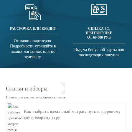
РАССРОЧКА ИЛИ КРЕДИТ
СКИДКА 3%
ПРИ ПОКУПКЕ
ОТ 60 000 РУБ
От наших партнеров.
Подробности уточняйте в
Выдача бонусной карты для
наших магазинах или по
последующих покупок
телефону.
Статьи и обзоры
Пишем для вас, наши любимые клиенты
Как выбрать идеальный матрас: путь к здоровому
сну и бодрому утру
В этой статье мы поможем разобратьс...