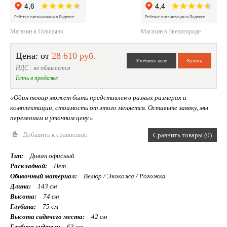
Магазин в Голицыно
Магазин в Звенигороде
Цена: от
28 610 руб.
НДС : не облагается
Есть в продаже
«Один товар может быть представлен в разных размерах и
комплектации, стоимость от этого меняется. Оставьте заявку, мы
перезвоним и уточним цену.»
Добавить к сравнению
Сравнить товары (0)
Тип:
Диван офисный
Раскладной:
Нет
Обивочный материал:
Велюр / Экокожа / Рогожка
Длина:
143 см
Высота:
74 см
Глубина:
75 см
Высота сидячего места:
42 см
Глубина сиденья:
63 см