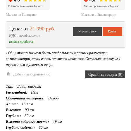
Магазин в Голицыно
Магазин в Звенигороде
Цена: от
21 990 руб.
НДС : не облагается
Есть в продаже
«Один товар может быть представлен в разных размерах и
комплектации, стоимость от этого меняется. Оставьте заявку, мы
перезвоним и уточним цену.»
Добавить к сравнению
Сравнить товары (0)
Тип:
Диван отдыха
Раскладной:
Нет
Обивочный материал:
Велюр
Длина:
150 см
Высота:
93 см
Глубина:
82 см
Высота сидячего места:
49 см
Глубина сиденья:
60 см