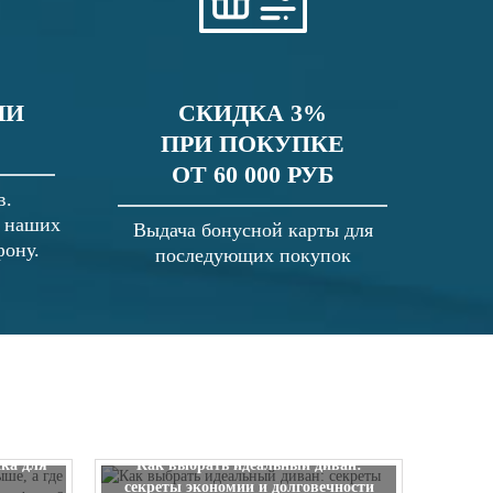
ЛИ
СКИДКА 3%
ПРИ ПОКУПКЕ
ОТ 60 000 РУБ
в.
в наших
Выдача бонусной карты для
фону.
последующих покупок
 выше, а
ска для
Как выбрать идеальный диван:
секреты экономии и долговечности