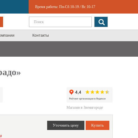
Время работы:
Пн-Сб 10-19
/
Вс 10-17
компании
Контакты
радо»
Магазин в Звенигороде
а