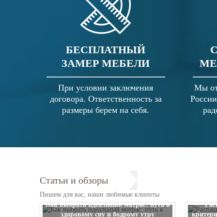
БЕСПЛАТНЫЙ
ЗАМЕР МЕБЕЛИ
МЕ
При условии заключения
Мы от
договора. Ответственность за
России
размеры берем на себя.
рад
Статьи и обзоры
Пишем для вас, наши любимые клиенты
Как выбрать идеальный матрас: путь к
Рас
здоровому сну и бодрому утру
критери