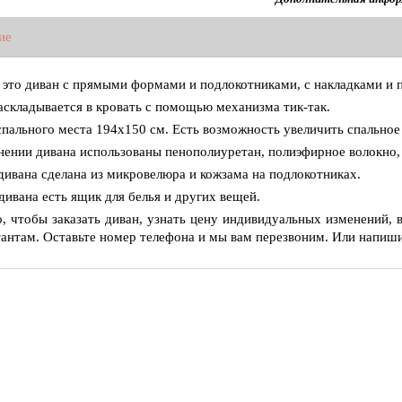
ие
 это диван с прямыми формами и подлокотниками, с накладками и 
аскладывается в кровать с помощью механизма тик-так.
спального места 194х150 см. Есть возможность увеличить спальное 
нении дивана использованы пенополиуретан, полиэфирное волокно,
дивана сделана из микровелюра и кожзама на подлокотниках.
дивана есть ящик для белья и других вещей.
о, чтобы заказать диван, узнать цену индивидуальных изменений, 
тантам. Оставьте номер телефона и мы вам перезвоним. Или напишит