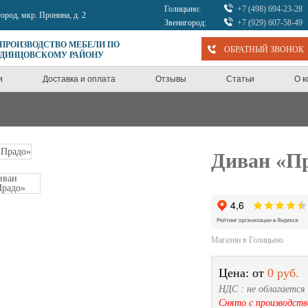
Голицыно:
+7 (498) 694-23-28
город, мкр. Пронина, д. 2
Звенигород:
+7 (929) 607-58-49
 ПРОИЗВОДСТВО МЕБЕЛИ ПО
ОБРАТНЫЙ ЗВОНОК
ОДИНЦОВСКОМУ РАЙОНУ
и
Доставка и оплата
Отзывы
Статьи
О 
Диван «П
Магазин в Голицыно
Цена: от
0 руб.
НДС : не облагается
Снято с производств