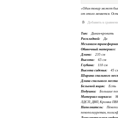
«Один товар может быт
от этого меняется. Оста
Добавить к сравнен
Тип:
Диван-кровать
Раскладной:
Да
Механизм трансформа
Обивочный материал:
Длина:
235 см
Высота:
65 см
Глубина:
110 см
Высота сиденья:
45 с
Ширина спального мес
Длина спального места
Бельевой ящик:
Есть
Подушки:
Большие под
Материал каркаса:
Ме
ЛДСП, ДВП, Кромка ПВХ
Наполнитель:
Пенопол
пенополиуретан, полиэф
Дополнительная инфор