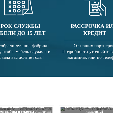
СРОК СЛУЖБЫ
РАССРОЧКА И
БЕЛИ ДО 15 ЛЕТ
КРЕДИТ
обрали лучшие фабрики
От наших партнеро
, чтобы мебель служила и
Подробности уточняйте 
овала вас долгие годы!
магазинах или по теле
Спальня: где стоит заплатить
пашной шкаф: 7 ключевых
где можно сэкономить без ри
ев выбора и секреты экономии
комфорта?