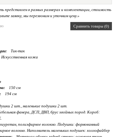
ь представлен в разных размерах и комплектации, стоимость
вьте заявку, мы перезвоним и уточним цену.»
ию
Сравнить товары (0)
ции:
Тик-так
Искусственная кожа
м
та:
150 см
:
194 см
ушки 2 шт., маленькие подушки 2 шт.
бельная фанера, ДСП, ДВП, брус хвойных пород. Короб:
.
иуретан, полиэфирное волокно. Подушки: формованный
ирное волокно. Наполнитель маленьких подушек: холлофайбер
мация:
Материал обивки задней стенки: основная ткань.