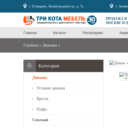
Sale
г. Голицыно, Звенигородское ш., д. 7а
г. Звени
ПРОДАЖА И
МОСКВЕ И 
Главная
Каталог
Распродажа
Акци
Главная
»
Диваны
»
Категории
Диваны
Угловые диваны
Кресла
Пуфы
Спальни