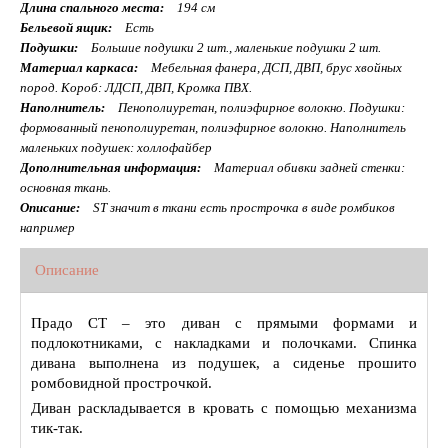
Длина спального места:
194 см
Бельевой ящик:
Есть
Подушки:
Большие подушки 2 шт., маленькие подушки 2 шт.
Материал каркаса:
Мебельная фанера, ДСП, ДВП, брус хвойных
пород. Короб: ЛДСП, ДВП, Кромка ПВХ.
Наполнитель:
Пенополиуретан, полиэфирное волокно. Подушки:
формованный пенополиуретан, полиэфирное волокно. Наполнитель
маленьких подушек: холлофайбер
Дополнительная информация:
Материал обивки задней стенки:
основная ткань.
Описание:
ST значит в ткани есть прострочка в виде ромбиков
например
Описание
Прадо СТ – это диван с прямыми формами и
подлокотниками, с накладками и полочками. Спинка
дивана выполнена из подушек, а сиденье прошито
ромбовидной прострочкой.
Диван раскладывается в кровать с помощью механизма
тик-так.