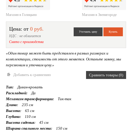
Магазин в Голицыно
Магазин в Звенигороде
Цена: от
0 руб.
НДС : не облагается
Снято с производства
«Один товар может быть представлен в разных размерах и
комплектации, стоимость от этого меняется. Оставьте заявку, мы
перезвоним и уточним цену.»
Добавить к сравнению
Сравнить товары (0)
Тип:
Диван-кровать
Раскладной:
Да
Механизм трансформации:
Тик-так
Длина:
235 см
Высота:
65 см
Глубина:
110 см
Высота сиденья:
45 см
Ширина спального места:
150 см