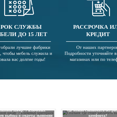
СРОК СЛУЖБЫ
РАССРОЧКА И
БЕЛИ ДО 15 ЛЕТ
КРЕДИТ
обрали лучшие фабрики
От наших партнеро
, чтобы мебель служила и
Подробности уточняйте 
овала вас долгие годы!
магазинах или по теле
Спальня: где стоит заплатить
пашной шкаф: 7 ключевых
где можно сэкономить без ри
ев выбора и секреты экономии
комфорта?