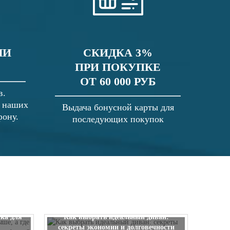
ЛИ
СКИДКА 3%
ПРИ ПОКУПКЕ
ОТ 60 000 РУБ
в.
в наших
Выдача бонусной карты для
фону.
последующих покупок
 выше, а
ска для
Как выбрать идеальный диван:
секреты экономии и долговечности