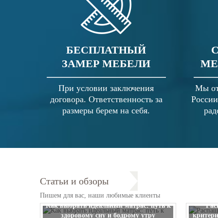
БЕСПЛАТНЫЙ
ЗАМЕР МЕБЕЛИ
МЕ
При условии заключения
Мы от
договора. Ответственность за
России
размеры берем на себя.
рад
Статьи и обзоры
Пишем для вас, наши любимые клиенты
Как выбрать идеальный матрас: путь к
Рас
здоровому сну и бодрому утру
критери