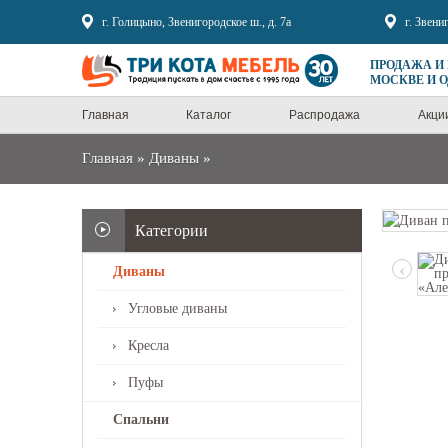
Sale
г. Голицыно, Звенигородское ш., д. 7а
г. Звени
ПРОДАЖА И
МОСКВЕ И 
Главная
Каталог
Распродажа
Акци
Главная
»
Диваны
»
Категории
‹
Диваны
Угловые диваны
Кресла
Пуфы
Спальни