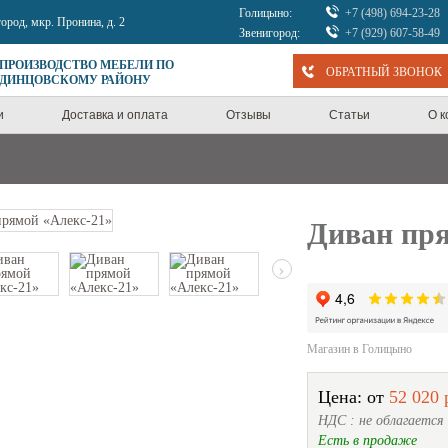
Голицыно:
+7 (498) 694-23-28
город, мкр. Пронина, д. 2
Звенигород:
+7 (929) 607-58-49
 ПРОИЗВОДСТВО МЕБЕЛИ ПО
ОБРАТНЫЙ ЗВОНОК
ОДИНЦОВСКОМУ РАЙОНУ
и
Доставка и оплата
Отзывы
Статьи
О 
Диван пря
›
Магазин в Голицыно
Цена: от
52 020 
НДС : не облагается
Есть в продаже