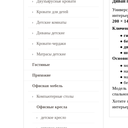
Диван 
Двухъярусные кровати
Универс
Кровати для детей
интерье
200 × 1
Детские комнаты
Ключев
Диваны детские
●
г
●
бе
Кровати-чердаки
●
д
●
ш
Матрасы детские
Основн
Гостиные
● м
● н
Прихожие
● м
● бе
Офисная мебель
Модель 
спально
Компьютерные столы
Хотите 
интерье
Офисные кресла
детское кресло