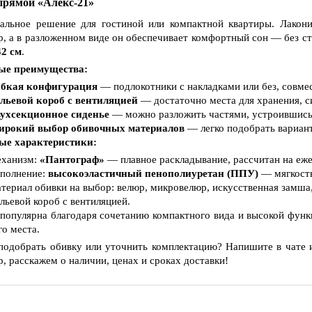
прямой «Алекс‑21»
альное решение для гостиной или компактной квартиры. Лакони
р, а в разложенном виде он обеспечивает комфортный сон — без с
42 см
.
ые преимущества:
ибкая конфигурация
— подлокотники с накладками или без, совме
льевой короб с вентиляцией
— достаточно места для хранения, с
вухсекционное сиденье
— можно разложить частями, устроившись 
ирокий выбор обивочных материалов
— легко подобрать вариант
ые характеристики:
еханизм:
«Пантограф»
— плавное раскладывание, рассчитан на еже
аполнение:
высокоэластичный пенополиуретан (ППУ)
— мягкость
атериал обивки на выбор: велюр, микровелюр, искусственная замша,
льевой короб с вентиляцией.
популярна благодаря сочетанию компактного вида и высокой функ
го места.
подобрать обивку или уточнить комплектацию? Напишите в чате
р, расскажем о наличии, ценах и сроках доставки!