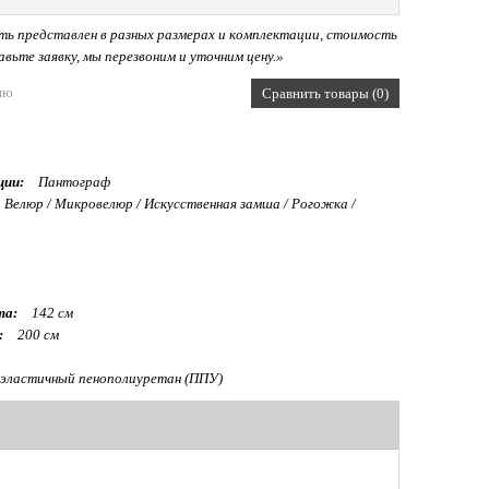
ь представлен в разных размерах и комплектации, стоимость
вьте заявку, мы перезвоним и уточним цену.»
ию
Сравнить товары (0)
ции:
Пантограф
Велюр / Микровелюр / Искусственная замша / Рогожка /
та:
142 см
:
200 см
эластичный пенополиуретан (ППУ)