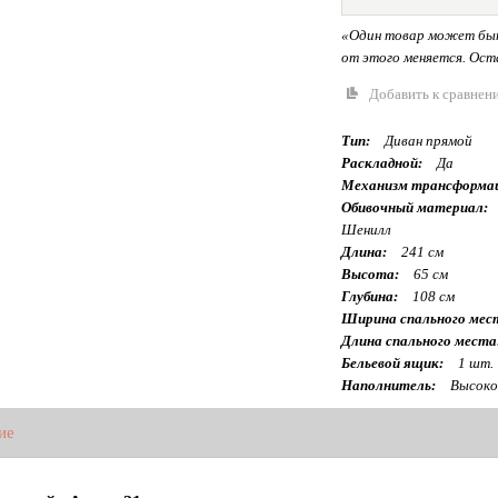
«Один товар может быт
от этого меняется. Оста
Добавить к сравнен
Тип:
Диван прямой
Раскладной:
Да
Механизм трансформа
Обивочный материал:
Шенилл
Длина:
241 см
Высота:
65 см
Глубина:
108 см
Ширина спального мес
Длина спального места
Бельевой ящик:
1 шт.
Наполнитель:
Высоко
ие