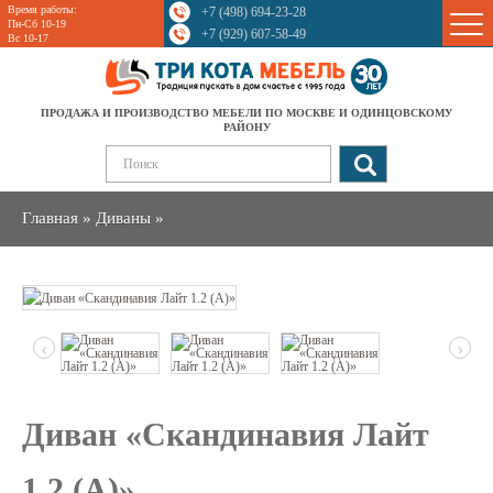
Время работы:
+7 (498) 694-23-28
Sale
Пн-Сб 10-19
+7 (929) 607-58-49
Вс 10-17
ПРОДАЖА И ПРОИЗВОДСТВО МЕБЕЛИ ПО МОСКВЕ И ОДИНЦОВСКОМУ
РАЙОНУ
Главная
»
Диваны
»
‹
›
Диван «Скандинавия Лайт
1.2 (А)»