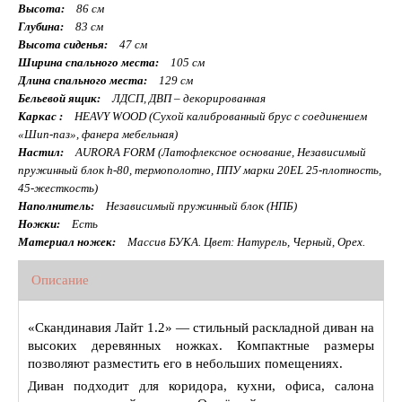
Высота:
86 см
Глубина:
83 см
Высота сиденья:
47 см
Ширина спального места:
105 см
Длина спального места:
129 см
Бельевой ящик:
ЛДСП, ДВП – декорированная
Каркас :
HEAVY WOOD (Сухой калиброванный брус с соединением
«Шип-паз», фанера мебельная)
Настил:
AURORA FORM (Латофлексное основание, Независимый
пружинный блок h-80, термополотно, ППУ марки 20EL 25-плотность,
45-жесткость)
Наполнитель:
Независимый пружинный блок (НПБ)
Ножки:
Есть
Материал ножек:
Массив БУКА. Цвет: Натурель, Черный, Орех.
Описание
«Скандинавия Лайт 1.2» — стильный раскладной диван на
высоких деревянных ножках. Компактные размеры
позволяют разместить его в небольших помещениях.
Диван подходит для коридора, кухни, офиса, салона