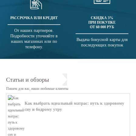
РАССРОЧКА ИЛИ КРЕДИТ
СКИДКА 3%
ПРИ ПОКУПКЕ
ОТ 60 000 РУБ
От наших партнеров.
Подробности уточняйте в
Выдача бонусной карты для
наших магазинах или по
последующих покупок
телефону.
Статьи и обзоры
Пишем для вас, наши любимые клиенты
Как выбрать идеальный матрас: путь к здоровому
сну и бодрому утру
В этой статье мы поможем разобратьс...