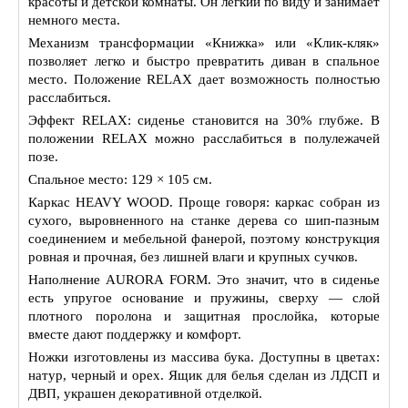
красоты и детской комнаты. Он лёгкий по виду и занимает
немного места.
Механизм трансформации «Книжка» или «Клик-кляк»
позволяет легко и быстро превратить диван в спальное
место. Положение RELAX дает возможность полностью
расслабиться.
Эффект RELAX: сиденье становится на 30% глубже. В
положении RELAX можно расслабиться в полулежачей
позе.
Спальное место: 129 × 105 см.
Каркас HEAVY WOOD. Проще говоря: каркас собран из
сухого, выровненного на станке дерева со шип‑пазным
соединением и мебельной фанерой, поэтому конструкция
ровная и прочная, без лишней влаги и крупных сучков.
Наполнение AURORA FORM. Это значит, что в сиденье
есть упругое основание и пружины, сверху — слой
плотного поролона и защитная прослойка, которые
вместе дают поддержку и комфорт.
Ножки изготовлены из массива бука. Доступны в цветах:
натур, черный и орех. Ящик для белья сделан из ЛДСП и
ДВП, украшен декоративной отделкой.