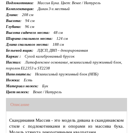
Подлокотники:
Массив Бука. Цвет: Венге / Натурель
Комплектация:
Диван 3-х местный
Длина:
208 см
Высота:
94 см
Глубина:
96 см
Высота сидячего места:
48 см
Ширина спального места:
124 см
Длина спального места:
188 см
Бельевой ящик:
ЛДСП, ДВП – декорированная
Каркас :
Сухой калиброванный брусок
Настил:
Латофлексное основание, независимый пружинный блок,
поролон EL2353 и ST2238
Наполнитель:
Независимый пружинный блок (НПБ)
Ножки:
Есть
Материал ножек:
Бук
Цвет ножек:
Венге / Натурель
Описание
Скандинавия Массив - это модель дивана в скандинавском
стиле с подлокотниками и опорами из массива бука.
Модель утянута декоративными квадратами.