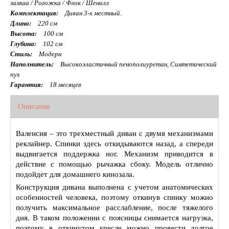
замша / Рогожка / Флок / Шенилл
Комплектация:
Диван 3-х местный.
Длина:
220 см
Высота:
100 см
Глубина:
102 см
Стиль:
Модерн
Наполнитель:
Высокоэластичный пенополиуретан, Синтетический
пух
Гарантия:
18 месяцев
Описание
Валенсия – это трехместный диван с двумя механизмами
реклайнер. Спинки здесь откидываются назад, а спереди
выдвигается поддержка ног. Механизм приводится в
действие с помощью рычажка сбоку. Модель отлично
подойдет для домашнего кинозала.
Конструкция дивана выполнена с учетом анатомических
особенностей человека, поэтому откинув спинку можно
получить максимальное расслабление, после тяжелого
дня. В таком положении с поясницы снимается нагрузка,
поэтому в откинутом кресле можно провести долгое