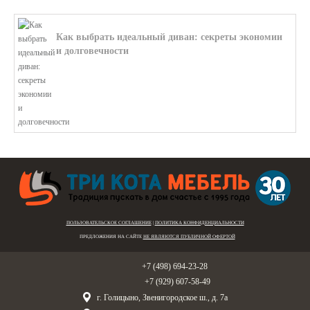
Как выбрать идеальный диван: секреты экономии
и долговечности
В этой статье мы подробно рассмотри...
ПОЛЬЗОВАТЕЛЬСКОЕ СОГЛАШЕНИЕ
|
ПОЛИТИКА КОНФИДЕНЦИАЛЬНОСТИ
ПРЕДЛОЖЕНИЯ НА САЙТЕ
НЕ ЯВЛЯЮТСЯ ПУБЛИЧНОЙ ОФЕРТОЙ
Голицыно:
+7 (498) 694-23-28
Звенигород:
+7 (929) 607-58-49
г. Голицыно, Звенигородское ш., д. 7а