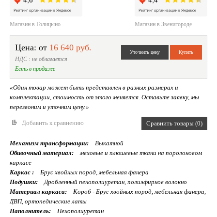
Магазин в Голицыно
Магазин в Звенигороде
Цена: от
16 640 руб.
НДС : не облагается
Есть в продаже
«Один товар может быть представлен в разных размерах и
комплектации, стоимость от этого меняется. Оставьте заявку, мы
перезвоним и уточним цену.»
Добавить к сравнению
Сравнить товары (0)
Механизм трансформации:
Выкатной
Обивочный материал:
меховые и плюшевые ткани на поролоновом
каркасе
Каркас :
Брус хвойных пород, мебельная фанера
Подушки:
Дробленный пенополиуретан, полиэфирное волокно
Материал каркаса:
Короб - Брус хвойных пород, мебельная фанера,
ДВП, ортопедические латы
Наполнитель:
Пенополиуретан