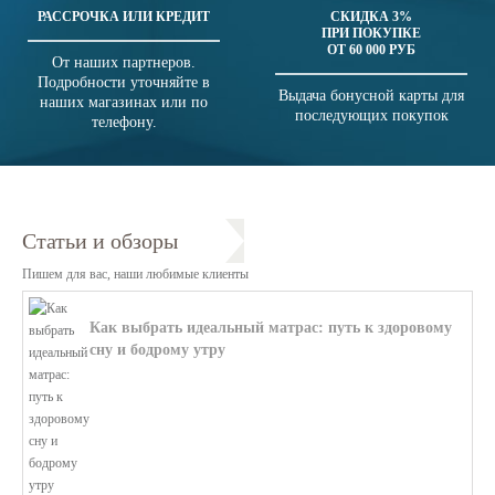
РАССРОЧКА ИЛИ КРЕДИТ
СКИДКА 3%
ПРИ ПОКУПКЕ
ОТ 60 000 РУБ
От наших партнеров.
Подробности уточняйте в
Выдача бонусной карты для
наших магазинах или по
последующих покупок
телефону.
Статьи и обзоры
Пишем для вас, наши любимые клиенты
Как выбрать идеальный матрас: путь к здоровому
сну и бодрому утру
В этой статье мы поможем разобратьс...