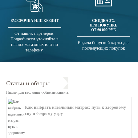
РАССРОЧКА ИЛИ КРЕДИТ
СКИДКА 3%
ПРИ ПОКУПКЕ
ОТ 60 000 РУБ
От наших партнеров.
Подробности уточняйте в
Выдача бонусной карты для
наших магазинах или по
последующих покупок
телефону.
Статьи и обзоры
Пишем для вас, наши любимые клиенты
Как выбрать идеальный матрас: путь к здоровому
сну и бодрому утру
В этой статье мы поможем разобратьс...