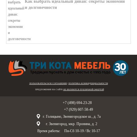
Как выбрать идеальный диван: секреты экономии
и долговечности
В этой статье мы подробно рассмотри...
ПОЛЬЗОВАТЕЛЬСКОЕ СОГЛАШЕНИЕ
|
ПОЛИТИКА КОНФИДЕНЦИАЛЬНОСТИ
ПРЕДЛОЖЕНИЯ НА САЙТЕ
НЕ ЯВЛЯЮТСЯ ПУБЛИЧНОЙ ОФЕРТОЙ
Голицыно:
+7 (498) 694-23-28
Звенигород:
+7 (929) 607-58-49
г. Голицыно, Звенигородское ш., д. 7а
г. Звенигород, мкр. Пронина, д. 2
Время работы:
Пн-Сб 10-19
/
Вс 10-17