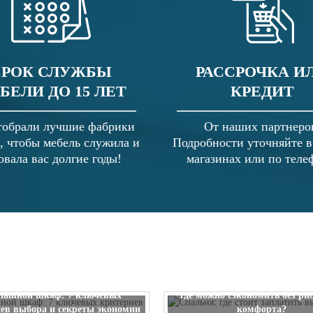
СРОК СЛУЖБЫ
РАССРОЧКА И
БЕЛИ ДО 15 ЛЕТ
КРЕДИТ
обрали лучшие фабрики
От наших партнеро
, чтобы мебель служила и
Подробности уточняйте 
овала вас долгие годы!
магазинах или по теле
Спальня: где стоит заплатить
пашной шкаф: 7 ключевых
где можно сэкономить без ри
ев выбора и секреты экономии
комфорта?