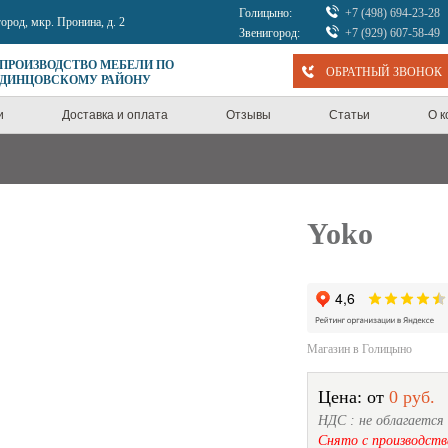
Голицыно:
+7 (498) 694-23-28
город, мкр. Пронина, д. 2
Звенигород:
+7 (929) 607-58-49
 ПРОИЗВОДСТВО МЕБЕЛИ ПО
ОБРАТНЫЙ ЗВОНОК
ОДИНЦОВСКОМУ РАЙОНУ
и
Доставка и оплата
Отзывы
Статьи
О 
Yoko
Магазин в Голицыно
Цена: от
0 руб.
НДС : не облагается
Снято с производств