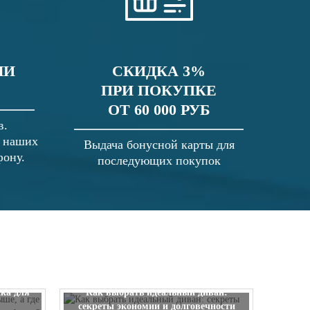
ЛИ
СКИДКА 3%
ПРИ ПОКУПКЕ
ОТ 60 000 РУБ
в.
в наших
Выдача бонусной карты для
фону.
последующих покупок
 выше, а
ска для
Как выбрать идеальный диван:
секреты экономии и долговечности