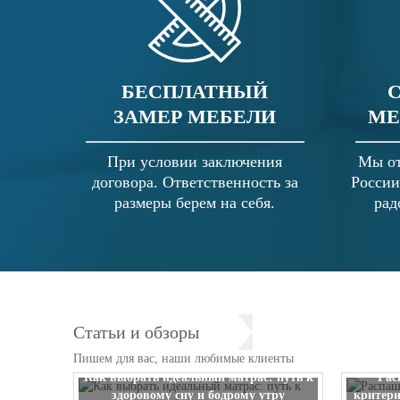
БЕСПЛАТНЫЙ
ЗАМЕР МЕБЕЛИ
МЕ
При условии заключения
Мы от
договора. Ответственность за
России
размеры берем на себя.
рад
Статьи и обзоры
Пишем для вас, наши любимые клиенты
Как выбрать идеальный матрас: путь к
Рас
здоровому сну и бодрому утру
критери