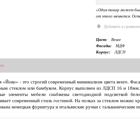
«Один товар может быт
от этого меняется. Оста
Добавить к сравнен
Цвет:
Венге
Фасады:
МДФ
Корпус:
ЛДСП
ие
я «Йоко» - это строгий современный минимализм цвета венге. Фас
ным стеклом или бамбуком. Корпус выполнен из ЛДСП 16 и 18мм. 
рые элементы мебели снабжены светодиодной подсветкой бело
ивает современный стиль гостиной. На полках за стеклом можно хр
ована немецкая фурнитура и итальянские ручки с гальваническим 