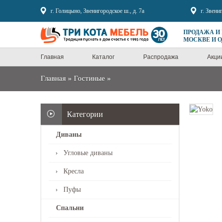
Sale
г. Голицыно, Звенигородское ш., д. 7а
г. Звени
ПРОДАЖА И
МОСКВЕ И 
Главная
Каталог
Распродажа
Акци
Главная
»
Гостиные
»
Категории
Диваны
Угловые диваны
Кресла
Пуфы
Спальни