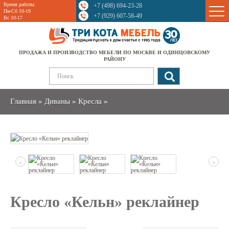
Время работы:
+7 (498) 694-23-28
Sale
Пн-Сб 10-19
+7 (929) 607-58-49
Вс 10-17
ПРОДАЖА И ПРОИЗВОДСТВО МЕБЕЛИ ПО МОСКВЕ И ОДИНЦОВСКОМУ
РАЙОНУ
Главная
»
Диваны
»
Кресла
»
‹
›
Кресло «Кельн» реклайнер